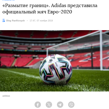
«Размытие границ». Adidas представила
официальный мяч Евро-2020
Автор:
Oleg Panfilovych
Дата:
17:47, 07 ноября 2019
adidas
Facebook
Twitter
Telegram
Viber