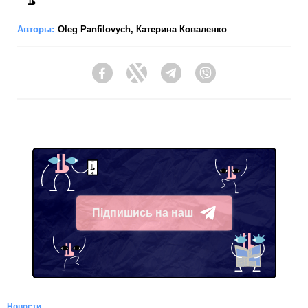
Авторы:
Oleg Panfilovych
,
Катерина Коваленко
Facebook
Twitter
Telegram
Viber
Підпишись на наш
Telegram
Новости