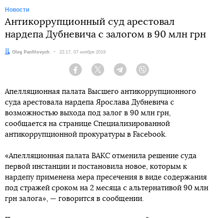
Новости
Антикоррупционный суд арестовал
нардепа Дубневича с залогом в 90 млн грн
Автор:
Oleg Panfilovych
Дата:
22:17, 07 ноября 2019
Facebook
Twitter
Telegram
Viber
Апелляционная палата Высшего антикоррупционного
суда арестовала нардепа Ярослава Дубневича с
возможностью выхода под залог в 90 млн грн,
сообщается на странице Специализированной
антикоррупционной прокуратуры в Facebook.
«Апелляционная палата ВАКС отменила решение суда
первой инстанции и постановила новое, которым к
нардепу применена мера пресечения в виде содержания
под стражей сроком на 2 месяца с альтернативой 90 млн
грн залога», — говорится в сообщении.