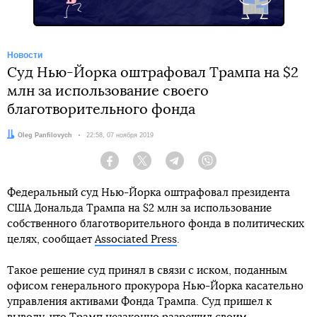
Новости
Суд Нью-Йорка оштрафовал Трампа на $2
млн за использование своего
благотворительного фонда
Автор:
Oleg Panfilovych
Дата:
22:58, 07 ноября 2019
Facebook
Twitter
Telegram
Viber
Федеральный суд Нью-Йорка оштрафовал президента
США Дональда Трампа на $2 млн за использование
собственного благотворительного фонда в политических
целях, сообщает
Associated Press
.
Такое решение суд принял в связи с иском, поданным
офисом генерального прокурора Нью-Йорка касательно
управления активами Фонда Трампа. Суд пришел к