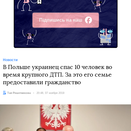
Підпишись на наш
Facebook
Новости
В Польше украинец спас 10 человек во
время крупного ДТП. За это его семье
предоставили гражданство
Автор:
Тая Решетникова
Дата:
20:48, 07 ноября 2019