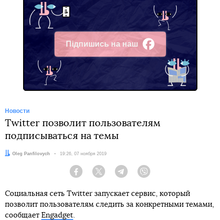
Підпишись на наш
Facebook
Новости
Twitter позволит пользователям
подписываться на темы
Автор:
Oleg Panfilovych
Дата:
19:26, 07 ноября 2019
Facebook
Twitter
Telegram
Viber
Социальная сеть Twitter запускает сервис, который
позволит пользователям следить за конкретными темами,
сообщает
Engadget
.