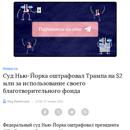
Підпишись на наш
Telegram
Новости
Суд Нью-Йорка оштрафовал Трампа на $2
млн за использование своего
благотворительного фонда
Автор:
Oleg Panfilovych
Дата:
22:58, 07 ноября 2019
Facebook
Twitter
Telegram
Viber
Федеральный суд Нью-Йорка оштрафовал президента