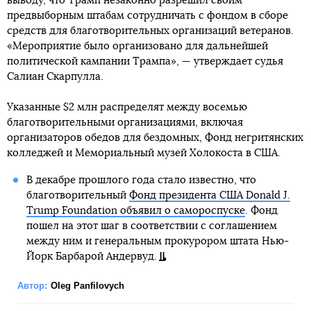
выводу, что Трамп незаконно разрешил своим
предвыборным штабам сотрудничать с фондом в сборе
средств для благотворительных организаций ветеранов.
«Мероприятие было организовано для дальнейшей
политической кампании Трампа», — утверждает судья
Салиан Скарпулла.
Указанные $2 млн распределят между восемью
благотворительными организациями, включая
организаторов обедов для бездомных, Фонд негритянских
колледжей и Мемориальный музей Холокоста в США.
В декабре прошлого года стало известно, что
благотворительный
Фонд президента США Donald J.
Trump Foundation объявил о самороспуске
. Фонд
пошел на этот шаг в соответствии с соглашением
между ним и генеральным прокурором штата Нью-
Йорк Барбарой Андервуд.
Автор:
Oleg Panfilovych