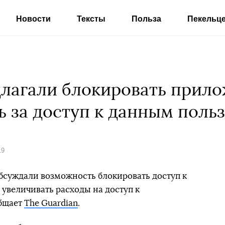
Новости
Тексты
Польза
Пекельц
длагали блокировать прило
ь за доступ к данным поль
19
бсуждали возможность блокировать доступ к
 увеличивать расходы на доступ к
общает
The Guardian
.