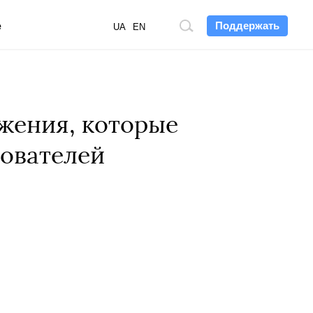
Поддержать
е
Поиск
UA
EN
по
сайту
жения, которые
зователей