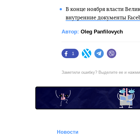
В конце ноября власти Вел
внутренние документы Face
Автор:
Oleg Panfilovych
1
Facebook
Twitter
Telegram
Viber
Заметили ошибку? Выделите ее и нажм
Новости