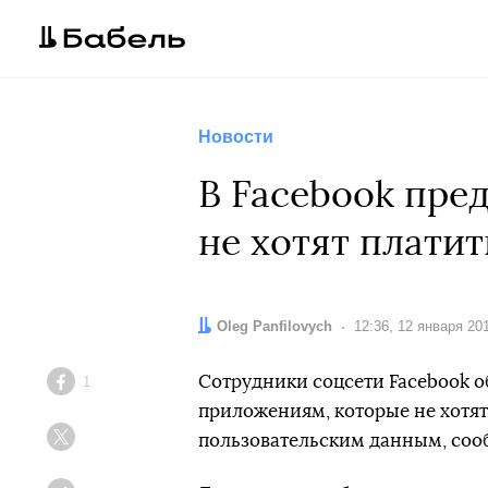
Новости
В Facebook пре
не хотят платит
Автор:
Oleg Panfilovych
Дата:
12:36, 12 января 20
Сотрудники соцсети Facebook о
1
Facebook
приложениям, которые не хотят
пользовательским данным, со
Twitter