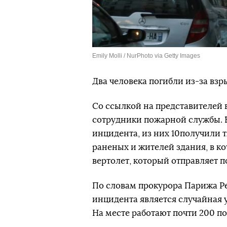
Emily Molli / NurPhoto via Getty Images
Два человека погибли из-за взр
Со ссылкой на представителей 
сотрудники пожарной службы. Б
инцидента, из них 10получили 
раненых и жителей здания, в к
вертолет, который отправляет 
По словам прокурора Парижа Р
инцидента является случайная у
На месте работают почти 200 п