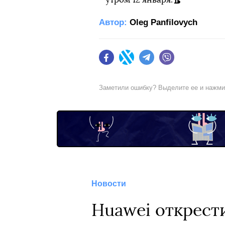
Автор:
Oleg Panfilovych
Facebook
Twitter
Telegram
Viber
Заметили ошибку? Выделите ее и нажм
Новости
Huawei открест