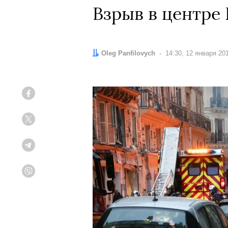
Взрыв в центре
Автор:
Oleg Panfilovych
Дата:
14:30, 12 января 20
Facebook
Twitter
Telegram
Viber