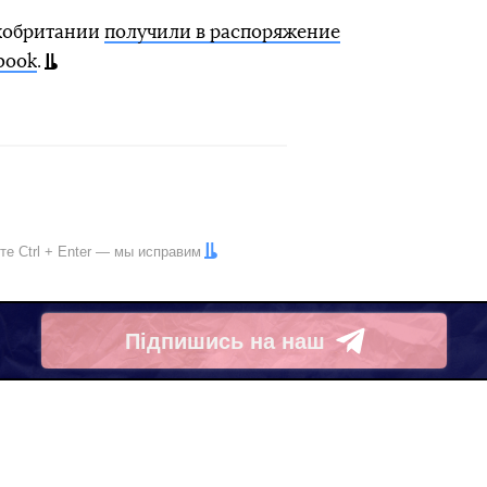
икобритании
получили в распоряжение
book
.
ите
Ctrl
+
Enter
— мы исправим
Підпишись на наш
Telegram