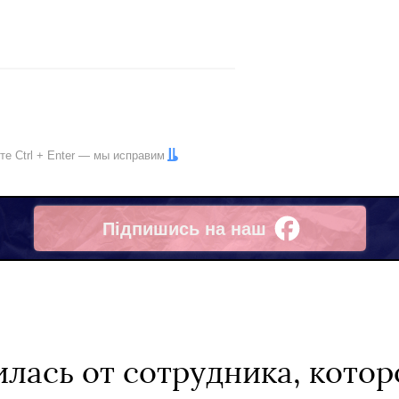
ите
Ctrl
+
Enter
— мы исправим
Підпишись на наш
Facebook
илась от сотрудника, котор