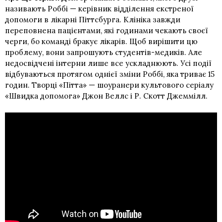
називають Роббі — керівник відділення екстреної
допомоги в лікарні Піттсбурга. Клініка завжди
переповнена пацієнтами, які годинами чекають своєї
черги, бо команді бракує лікарів. Щоб вирішити цю
проблему, вони запрошують студентів-медиків. Але
недосвідчені інтерни лише все ускладнюють. Усі події
відбуваються протягом однієї зміни Роббі, яка триває 15
годин. Творці «Пітта» — шоуранери культового серіалу
«Швидка допомога» Джон Веллс і Р. Скотт Джеммілл.