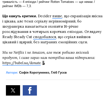
тривалість — 4 епізоди / рейтинг Rotten Tomatoes — ще немає /
рейтинг IMDb — 7,3.
Decider
пише
, що екранізація якісна
Що кажуть критики.
і цікава, але темп серіалу нерівномірний, бо
шоуранерка намагається охопити 16-річне
розслідування в чотирьох коротких епізодах. Оглядачу
Ready Steady Cut
сподобалося
, що серіал вийшов
цікавий і щирий, без награних емоційних сцен.
Ми не Netflix і не Amazon, але теж робимо якісний
продукт, і саме зараз нам потрібна ваша підтримка:
https://babel.ua/donate
.
Автори:
Софія Коротуненко
,
Гліб Гусєв