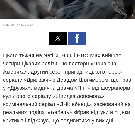
imdb.com / «Бабель»
Цього тижня на Netflix, Hulu і HBO Max вийшло
чотири цікавих релізи. Це вестерн «Первісна
Америка», другий сезон пригодницького горор-
серіалу «Дрижаки» з Девідом Швіммером, що грав
у «Друзях», медична драма «Пітт» від шоуранерів
культового серіалу «Швидка допомога» і
кримінальний серіал «ДНК вбивці», заснований на
реальних подіях. «Бабель» зібрав відгуки й оцінки
критиків і підказує, що подивитися у вихідні.