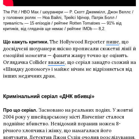
The Pitt / HBO Max / шоуранери — Р. Скотт Джеммілл, Джон Веллс /
у головних ролях — Ноа Вайлі, Трейсі Іфічор, Патрік Болл /
тривалість — 15 епізодів / рейтинг Rotten Tomatoes — 91% від
критиків, від глядачів ще немає / рейтинг IMDb — 8,2.
The Hollywood Reporter
пише
, що
Що кажуть критики.
досвідчені шоуранери якісно прописали сюжетні лінії й
емоційні моменти — фанати жанру точно це оцінять.
Оглядачка Collider
вважає
, що серіал занадто схожий на
«Швидку допомогу» і майже нічим не відрізняється від
інших медичних драм.
Кримінальний серіал «ДНК вбивці»
Засновано на реальних подіях. У жовтні
Про що серіал.
2004 року у швейцарському місті Лінчепінг сталося
подвійне вбивство. Невідомий поранив ножем 8-
річного хлопчика і жінку, що намагалася його
врятувати. Детектив Джон Судін очолив розслідування.