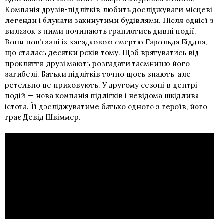
Компанія друзів-підлітків любить досліджувати місцеві
легенди і блукати закинутими будівлями. Після однієї з
вилазок з ними починають траплятись дивні події.
Вони пов’язані із загадковою смертю Гарольда Біддла,
що сталась десятки років тому. Щоб врятуватись від
прокляття, друзі мають розгадати таємницю його
загибелі. Батьки підлітків точно щось знають, але
ретельно це приховують. У другому сезоні в центрі
подій — нова компанія підлітків і невідома шкідлива
істота. Її досліджуватиме батько одного з героїв, його
грає Девід Швіммер.