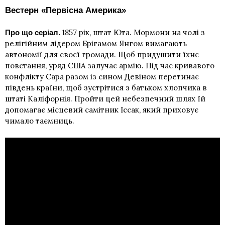
Вестерн «Первісна Америка»
1857 рік, штат Юта. Мормони на чолі з
Про що серіал.
релігійним лідером Брігамом Янгом вимагають
автономії для своєї громади. Щоб придушити їхнє
повстання, уряд США залучає армію. Під час кривавого
конфлікту Сара разом із сином Девіном перетинає
південь країни, щоб зустрітися з батьком хлопчика в
штаті Каліфорнія. Пройти цей небезпечний шлях їй
допомагає місцевий самітник Іссак, який приховує
чимало таємниць.