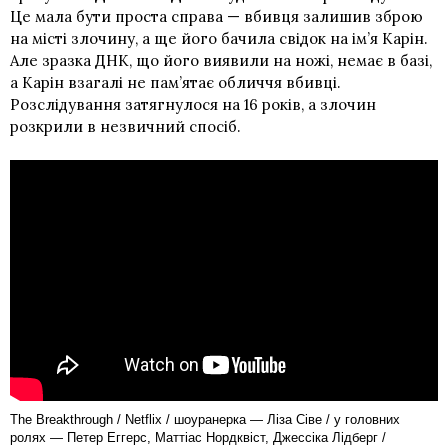
Це мала бути проста справа — вбивця залишив зброю
на місті злочину, а ще його бачила свідок на ім’я Карін.
Але зразка ДНК, що його виявили на ножі, немає в базі,
а Карін взагалі не пам’ятає обличчя вбивці.
Розслідування затягнулося на 16 років, а злочин
розкрили в незвичний спосіб.
The Breakthrough / Netflix / шоуранерка — Ліза Сіве / у головних
ролях — Петер Еггерс, Маттіас Нордквіст, Джессіка Лідберг /