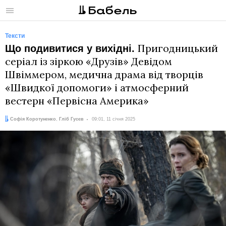
Меню
Тексти
Пригодницький
Що подивитися у вихідні.
серіал із зіркою «Друзів» Девідом
Швіммером, медична драма від творців
«Швидкої допомоги» і атмосферний
вестерн «Первісна Америка»
Автори:
Дата:
Софія Коротуненко
,
Гліб Гусєв
09:01, 11 січня 2025