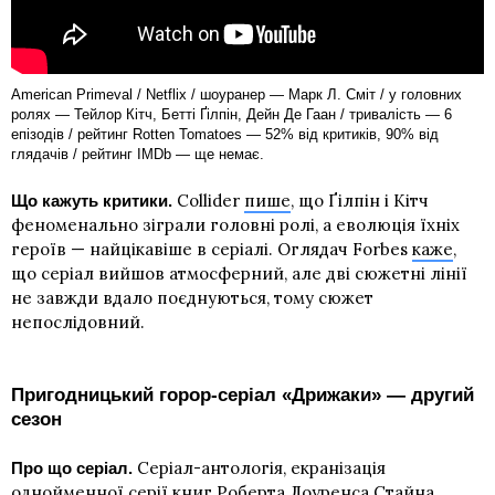
American Primeval / Netflix / шоуранер — Марк Л. Сміт / у головних
ролях — Тейлор Кітч, Бетті Ґілпін, Дейн Де Гаан / тривалість — 6
епізодів / рейтинг Rotten Tomatoes — 52% від критиків, 90% від
глядачів / рейтинг IMDb — ще немає.
Collider
пише
, що Ґілпін і Кітч
Що кажуть критики.
феноменально зіграли головні ролі, а еволюція їхніх
героїв — найцікавіше в серіалі. Оглядач Forbes
каже
,
що серіал вийшов атмосферний, але дві сюжетні лінії
не завжди вдало поєднуються, тому сюжет
непослідовний.
Пригодницький горор-серіал «Дрижаки» — другий
сезон
Серіал-антологія, екранізація
Про що серіал.
однойменної серії книг Роберта Лоуренса Стайна.