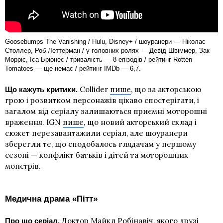
Goosebumps The Vanishing / Hulu, Disney+ / шоуранери — Ніколас
Столлер, Роб Леттерман / у головних ролях — Девід Швіммер, Зак
Морріс, Іса Бріонес / тривалість — 8 епізодів / рейтинг Rotten
Tomatoes — ще немає / рейтинг IMDb — 6,7.
Collider
пише
, що за акторською
Що кажуть критики.
грою і розвитком персонажів цікаво спостерігати, і
загалом від серіалу залишаються приємні моторошні
враження. IGN
пише
, що новий акторський склад і
сюжет перезавантажили серіал, але шоуранери
зберегли те, що сподобалось глядачам у першому
сезоні — конфлікт батьків і дітей та моторошних
монстрів.
Медична драма «Пітт»
Доктор Майкл Робінавіч, якого друзі
Про що серіал.