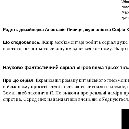
Wha
голо
Марк
крит
Радять дизайнерка Анастасія Лисиця, журналістка Софія 
Жанр
мок’юментарі
робить серіал дуже 
Що сподобалось.
шостого, останнього сезону це вдасться кожному. Якщо вам
Науково-фантастичний серіал «Проблема трьох тіл
Екранізація роману китайського письменни
Про що серіал.
військовому проєкті вчені посилають сигнали в космос,
Землі, щоб захопити її. Не знаючи про реальні наміри при
спротив. Серед них найвидатніші вчені, які обʼєднуютьс