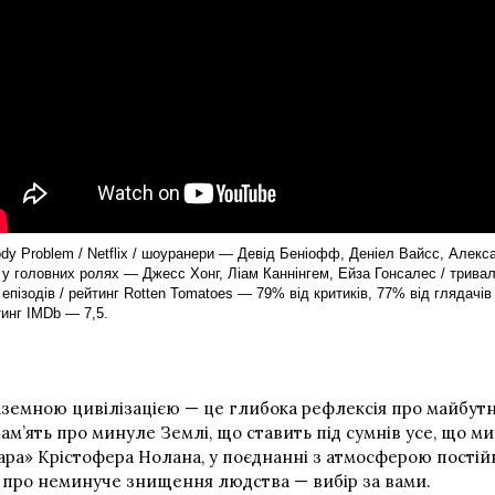
dy Problem / Netflix / шоуранери — Девід Беніофф, Деніел Вайсс, Алекс
 у головних ролях — Джесс Хонг, Ліам Каннінгем, Ейза Гонсалес / тривал
епізодів / рейтинг Rotten Tomatoes — 79% від критиків, 77% від глядачів 
тинг IMDb — 7,5.
заземною цивілізацією — це глибока рефлексія про майбутнє
ам’ять про минуле Землі, що ставить під сумнів усе, що ми 
лара» Крістофера Нолана, у поєднанні з атмосферою пості
му про неминуче знищення людства — вибір за вами.