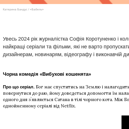
Катерина Бандус / «Бабель»
Увесь 2024 рік журналістка Софія Коротуненко і ко
найкращі серіали та фільми, які не варто пропуска
дизайнерам, новинарям, відеографу і виконавчій дир
Чорна комедія «Вибухові кошенята»
Бог має спуститись на Землю і налагодити 
Про що серіал.
повернутися до раю, йому доведеться допомогти їм налаг
одного дня зʼявляється Сатана в тілі чорного кота. Між 
однойменному серіалі від Netflix.