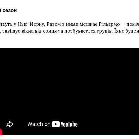
 сезон
ивуть у Нью-Йорку. Разом з ними мешкає Гільєрмо — помі
завішує вікна від сонця та позбувається трупів. Їхнє буд