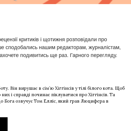
ецензії критиків і щотижня розповідали про
льше сподобались нашим редакторам, журналістам,
захочете подивитись ще раз. Гарного перегляду.
. Він вирушає в сім’ю Хіггінсів у тілі білого кота. Щоб
их і справді починає піклуватися про Хіггінсів. Та
що Бога озвучує Том Елліс, який грав Люцифера в