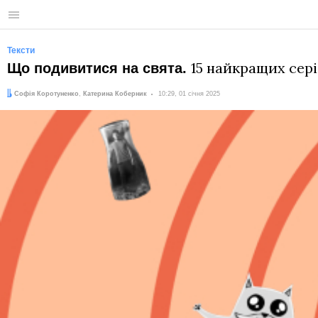
Меню
Тексти
15 найкращих сері
Що подивитися на свята.
Автори:
Дата:
Софія Коротуненко
,
Катерина Коберник
10:29, 01 січня 2025