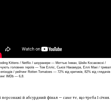
oding Kittens / Netflix / шоуранери — Меттью Інман, Шейн Косаковскі /
чують головних героїв — Том Елліс, Сьюзі Накамура, Еллі Макі / тривал
епізодів / рейтинг Rotten Tomatoes — 72% від критиків, 82% від глядачів 
тинг IMDb — 6,8.
і персонажі й абсурдний фінал — саме те, що треба 1 січня