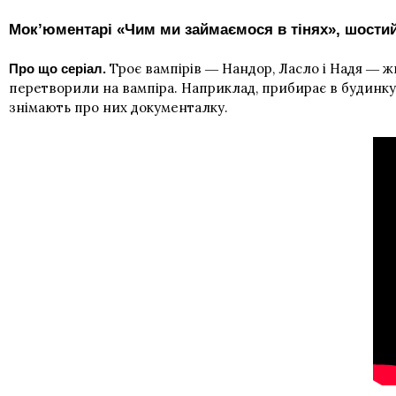
Мокʼюментарі «Чим ми займаємося в тінях», шостий
Троє вампірів ― Нандор, Ласло і Надя ― ж
Про що серіал.
перетворили на вампіра. Наприклад, прибирає в будинку, 
знімають про них документалку.