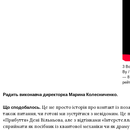
3 Bo
Ву /
— 8 
рей
Радить виконавча директорка Марина Колесниченко.
Це не просто історія про контакт із по
Що сподобалось.
також питання, чи готові ми зустрітися з невідомим. Це п
«Прибуття» Дені Вільньова, але з відтінками «Інтерстел
сприймати як посібник із квантової механіки чи як дра