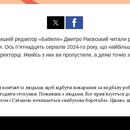
лишній редактор «Бабеля» Дмитро Раєвський читали р
ти. Ось пʼятнадцять серіалів 2024-го року, що найбі
екторці. Якийсь з них ви пропустили, а деякі точно 
контакт із людьми, щоб відбути покарання за недбалу роботу
одити стосунки. Поживши з людьми, Бог прив’язується до н
Богом і Сатаною починається «вибухова боротьба». Цікаво, 