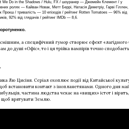
t We Do in the Shadows / Hulu, FX / шоуранер — Джемейн Клемент / у
вних ролях — Кайван Новак, Метт Беррі, Натасія Деметріу, Гарві Гіллен,
 Прокш / тривалість — 10 епізодів / рейтинг Rotten Tomatoes — 96% від
иків, 92% від глядачів / рейтинг IMDb — 8,6.
Коротуненко.
смішним, а специфічний гумор створює ефект «лагідного б
 до душі «Офіс», то і ця трійка вампірів точно сподобаєть
»
ка Лю Цисіня. Серіал охоплює події від Китайської культу
 щоб встановити контакт з інопланетянами. Одного дня ма
бульців, частина людства чекає на «вищих» істот і вірить,
я, щоб врятувати Землю.