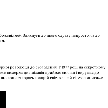
ожевілля». Звикнути до нього одразу непросто, та до
ся.
рної революції до сьогодення. У 1977 році на секретному
йже вимерла цивілізація приймає сигнал і вирушає до
 що вони створять кращий світ. Але є й ті, хто чинитиме