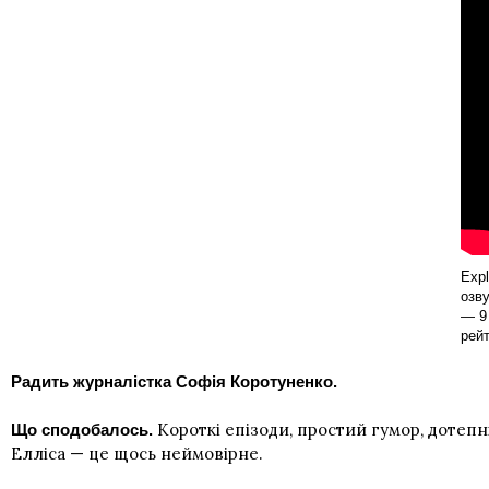
Expl
озву
— 9 
рей
Радить журналістка Софія Коротуненко.
Короткі епізоди, простий гумор, дотепн
Що сподобалось.
Елліса — це щось неймовірне.