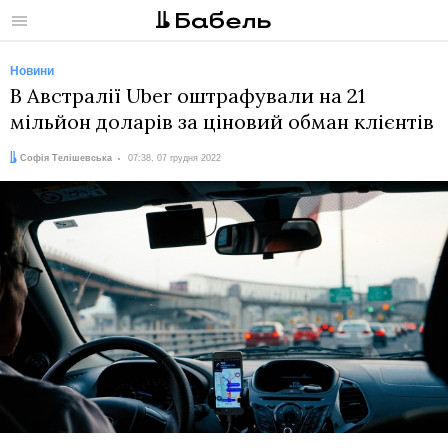
Меню
Новини
В Австралії Uber оштрафували на 21
мільйон доларів за ціновий обман клієнтів
Автор:
Дата:
Софія Телішевська
07:38, 07 грудня 2022