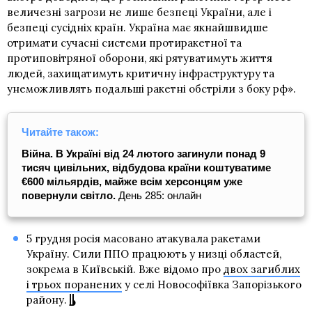
величезні загрози не лише безпеці України, але і
безпеці сусідніх країн. Україна має якнайшвидше
отримати сучасні системи протиракетної та
протиповітряної оборони, які рятуватимуть життя
людей, захищатимуть критичну інфраструктуру та
унеможливлять подальші ракетні обстріли з боку рф».
Читайте також:
Війна. В Україні від 24 лютого загинули понад 9
тисяч цивільних, відбудова країни коштуватиме
€600 мільярдів, майже всім херсонцям уже
повернули світло.
День 285: онлайн
5 грудня росія масовано атакувала ракетами
Україну. Сили ППО працюють у низці областей,
зокрема в Київській. Вже відомо про
двох загиблих
і трьох поранених
у селі Новософіївка Запорізького
району.