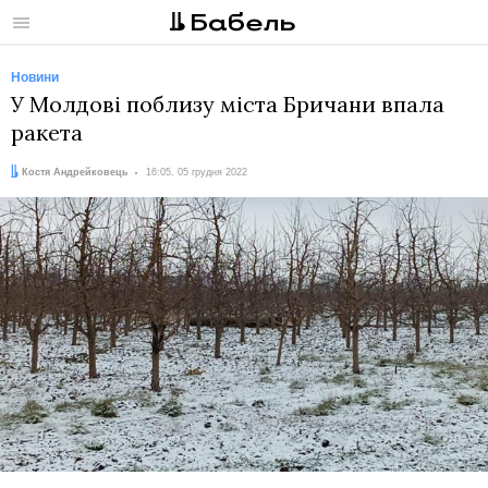
Меню
Новини
У Молдові поблизу міста Бричани впала
ракета
Автор:
Дата:
Костя Андрейковець
16:05, 05 грудня 2022