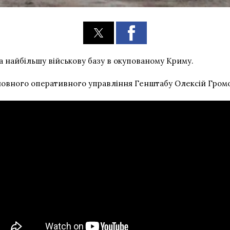
 найбільшу військову базу в окупованому Криму.
ловного оперативного управління Генштабу Олексій Гром