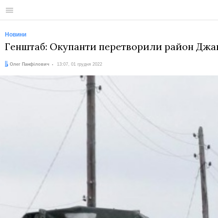
Меню
Новини
Генштаб: Окупанти перетворили район Джан
Автор:
Дата:
Олег Панфілович
13:07, 01 грудня 2022