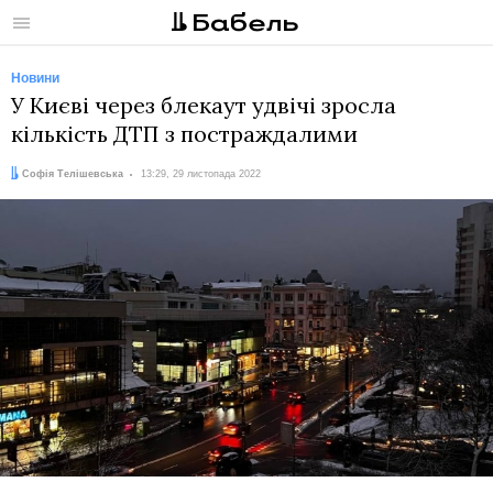
Меню
Новини
У Києві через блекаут удвічі зросла
кількість ДТП з постраждалими
Автор:
Дата:
Софія Телішевська
13:29, 29 листопада 2022