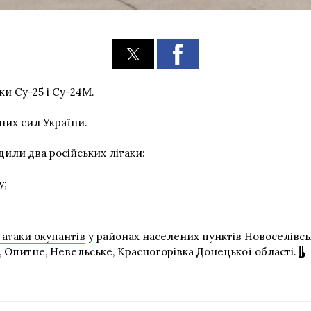
и Су-25 і Су-24М.
их сил України.
ищили два російських літаки:
у;
 атаки окупантів
у районах населених пунктів Новоселівськ
, Опитне, Невельське, Красногорівка Донецької області.