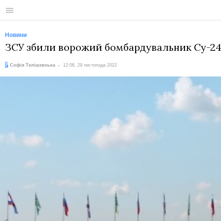
Меню
Новини
ЗСУ збили ворожий бомбардувальник Су-24
Автор:
Дата:
Софія Телішевська
12:08, 29 листопада 2022