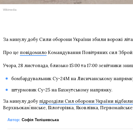
Wikimedia
За минулу добу Сили оборони України збили ворожі літак
Про це
повідомило
Командування Повітряних сил Збройн
Учора, 28 листопада, близько 15:00 та 17:00 зенітники зн
бомбардувальник Су-24М на Лисичанському напрямк
штурмовик Су-25 на Бахмутському напрямку.
За минулу добу
підрозділи Сил оборони України відбили
Верхньокамʼянське, Білогорівка, Яковлівка, Первомайське
Автор:
Софія Телішевська