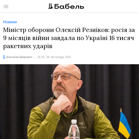
Меню
Новини
Міністр оборони Олексій Резніков: росія за
9 місяців війни завдала по Україні 16 тисяч
ракетних ударів
Автор:
Дата:
Ангеліна Шеремет
16:10, 28 листопада 2022