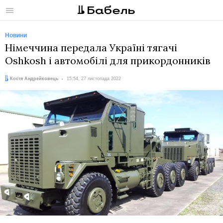
Меню
Новини
Німеччина передала Україні тягачі
Oshkosh і автомобілі для прикордонників
Автор:
Дата:
Костя Андрейковець
15:54, 27 листопада 2022