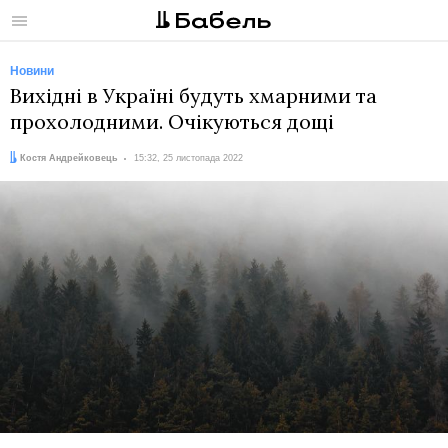
Меню
Новини
Вихідні в Україні будуть хмарними та
прохолодними. Очікуються дощі
Автор:
Дата:
Костя Андрейковець
15:32, 25 листопада 2022