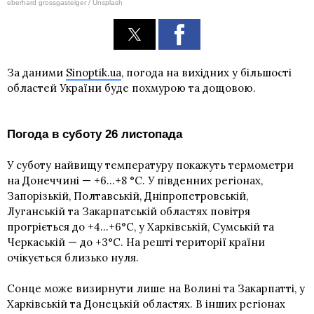
eberhard grossgasteiger / Unsplash
За даними
Sinoptik.ua
, погода на вихідних у більшості
областей України буде похмурою та дощовою.
Погода в суботу 26 листопада
У суботу найвищу температуру покажуть термометри
на Донеччині — +6…+8 °С. У південних регіонах,
Запорізькій, Полтавській, Дніпропетровській,
Луганській та Закарпатській областях повітря
прогріється до +4…+6°С, у Харківській, Сумській та
Черкаській — до +3°С. На решті території країни
очікується близько нуля.
Сонце може визирнути лише на Волині та Закарпатті, у
Харківській та Донецькій областях. В інших регіонах