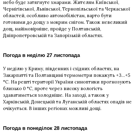
небо буде затягнуте хмарами. Жителям Київської,
Чернігівської, Львівської, Тернопільської та Черкаської
областей, особливо автомобілістам, варто бути
готовими до дощу з мокрим снігом. Також невеликий
дощ, найімовірніше, пройде у Полтавській,
Дніпропетровській та Запорізькій областях.
Погода в неділю 27 листопада
У неділю у Криму, південних і східних областях, на
Закарпатті та Полтавщині термометри покажуть +3…+5
°С. На решті території України синоптики прогнозують
близько 0 °С, проте через високу вологість
здаватиметься холодніше. На заході, а також у
Харківській, Донецькій та Луганській областях опадів не
очікується. В інших регіонах можливі дощі.
Погода в понеділок 28 листопада