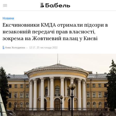
Меню
Новини
Ексчиновники КМДА отримали підозри в
незаконній передачі прав власності,
зокрема на Жовтневий палац у Києві
Автор:
Дата:
Анна Холоднова
12:17, 25 листопада 2022