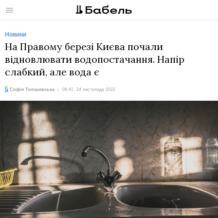
Меню
Новини
На Правому березі Києва почали
відновлювати водопостачання. Напір
слабкий, але вода є
Автор:
Дата:
Софія Телішевська
09:41, 24 листопада 2022