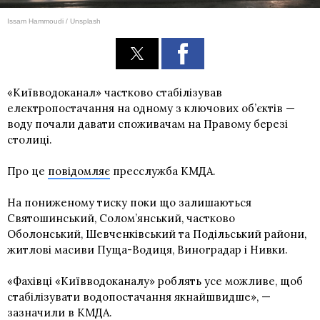
Issam Hammoudi / Unsplash
«Київводоканал» частково стабілізував
електропостачання на одному з ключових об’єктів —
воду почали давати споживачам на Правому березі
столиці.
Про це
повідомляє
пресслужба КМДА.
На пониженому тиску поки що залишаються
Святошинський, Солом’янський, частково
Оболонський, Шевченківський та Подільський райони,
житлові масиви Пуща-Водиця, Виноградар і Нивки.
«Фахівці «Київводоканалу» роблять усе можливе, щоб
стабілізувати водопостачання якнайшвидше», —
зазначили в КМДА.