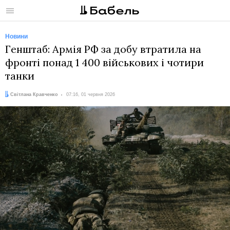
Меню
Новини
Генштаб: Армія РФ за добу втратила на
фронті понад 1 400 військових і чотири
танки
Автор:
Дата:
Світлана Кравченко
07:16, 01 червня 2026