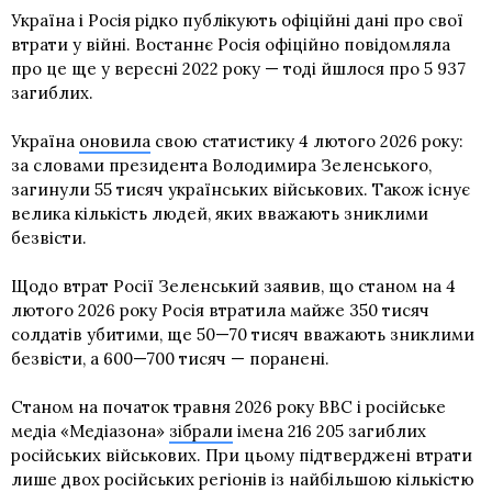
Україна і Росія рідко публікують офіційні дані про свої
втрати у війні. Востаннє Росія офіційно повідомляла
про це ще у вересні 2022 року — тоді йшлося про 5 937
загиблих.
Україна
оновила
свою статистику 4 лютого 2026 року:
за словами президента Володимира Зеленського,
загинули 55 тисяч українських військових. Також існує
велика кількість людей, яких вважають зниклими
безвісти.
Щодо втрат Росії Зеленський заявив, що станом на 4
лютого 2026 року Росія втратила майже 350 тисяч
солдатів убитими, ще 50—70 тисяч вважають зниклими
безвісти, а 600—700 тисяч — поранені.
Станом на початок травня 2026 року BBC і російське
медіа «Медіазона»
зібрали
імена 216 205 загиблих
російських військових. При цьому підтверджені втрати
лише двох російських регіонів із найбільшою кількістю