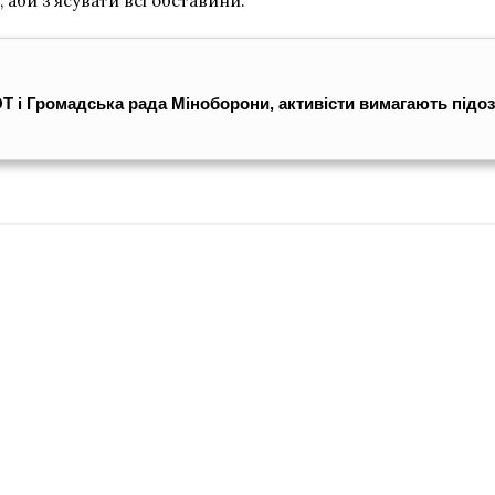
аби зʼясувати всі обставини.
 і Громадська рада Міноборони, активісти вимагають підозр