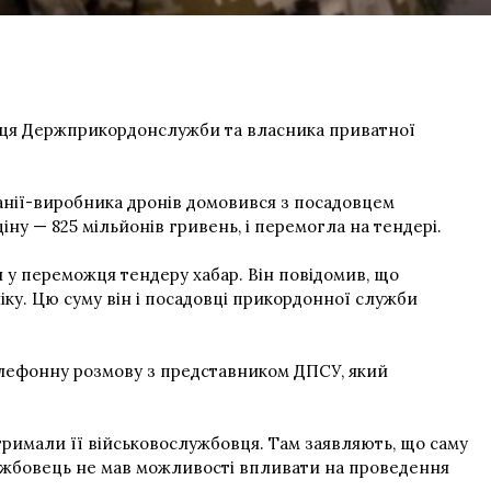
ця Держприкордонслужби та власника приватної
панії-виробника дронів домовився з посадовцем
ну — 825 мільйонів гривень, і перемогла на тендері.
 у переможця тендеру хабар. Він повідомив, що
ку. Цю суму він і посадовці прикордонної служби
елефонну розмову з представником ДПСУ, який
атримали її військовослужбовця. Там заявляють, що саму
ужбовець не мав можливості впливати на проведення