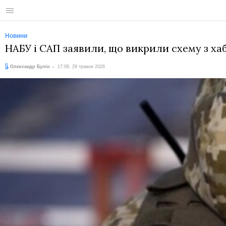
Меню
Новини
НАБУ і САП заявили, що викрили схему з ха
Автор:
Дата:
Олександр Булін
17:08, 29 травня 2026