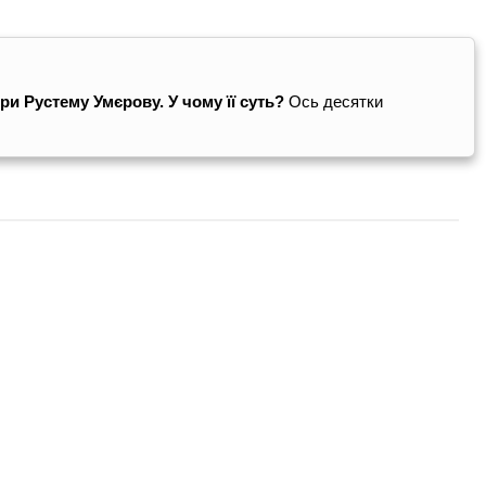
и Рустему Умєрову. У чому її суть?
Ось десятки