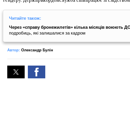
тендеру. Держприкордонслужба співпрацює зі слідством, 
Читайте також:
Через «справу бронежилетів» кілька місяців воюють ДОТ
подробиць, які залишалися за кадром
Автор:
Олександр Булін