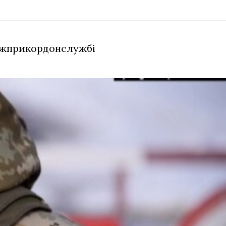
ержприкордонслужбі