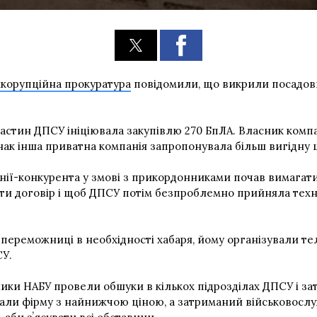
икорупційна прокуратура
повідомили, що викрили посадов
х частин ДПСУ ініціювала закупівлю 270 БпЛА. Власник ком
ак інша приватна компанія запропонувала більш вигідну ці
нії-конкурента у змові з прикордонниками почав вимагати
ти договір і щоб ДПСУ потім безпроблемно прийняла техні
-переможниці в необхідності хабаря, йому організували т
СУ.
тники НАБУ провели обшуки в кількох підрозділах ДПСУ і з
али фірму з найнижчою ціною, а затриманий військовосл