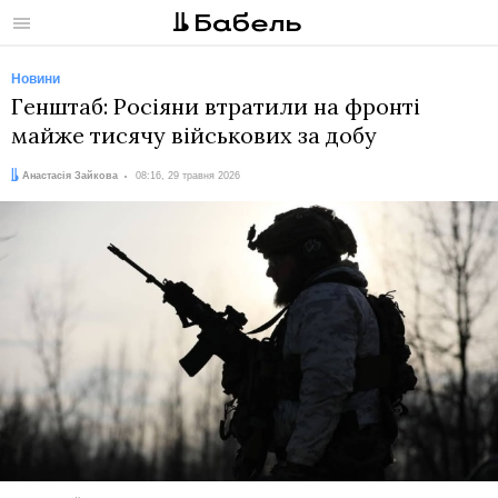
Меню
Новини
Генштаб: Росіяни втратили на фронті
майже тисячу військових за добу
Автор:
Дата:
Анастасія Зайкова
08:16, 29 травня 2026