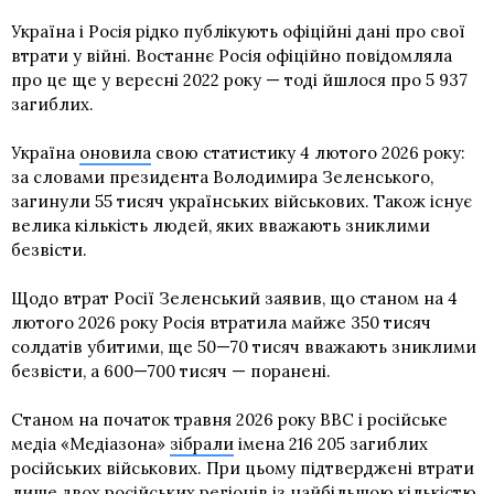
Україна і Росія рідко публікують офіційні дані про свої
втрати у війні. Востаннє Росія офіційно повідомляла
про це ще у вересні 2022 року — тоді йшлося про 5 937
загиблих.
Україна
оновила
свою статистику 4 лютого 2026 року:
за словами президента Володимира Зеленського,
загинули 55 тисяч українських військових. Також існує
велика кількість людей, яких вважають зниклими
безвісти.
Щодо втрат Росії Зеленський заявив, що станом на 4
лютого 2026 року Росія втратила майже 350 тисяч
солдатів убитими, ще 50—70 тисяч вважають зниклими
безвісти, а 600—700 тисяч — поранені.
Станом на початок травня 2026 року BBC і російське
медіа «Медіазона»
зібрали
імена 216 205 загиблих
російських військових. При цьому підтверджені втрати
лише двох російських регіонів із найбільшою кількістю