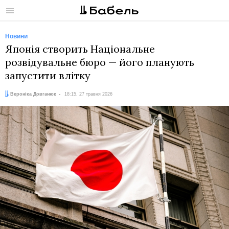
Меню
Новини
Японія створить Національне
розвідувальне бюро — його планують
запустити влітку
Автор:
Дата:
Вероніка Довганюк
18:15, 27 травня 2026