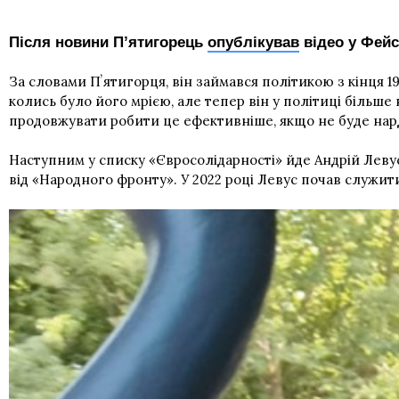
Після новини Пʼятигорець
опублікував
відео у Фейс
За словами Пʼятигорця, він займався політикою з кінця 1
колись було його мрією, але тепер він у політиці більше
продовжувати робити це ефективніше, якщо не буде нар
Наступним у списку «Євросолідарності» йде Андрій Леву
від «Народного фронту». У 2022 році Левус почав служити 