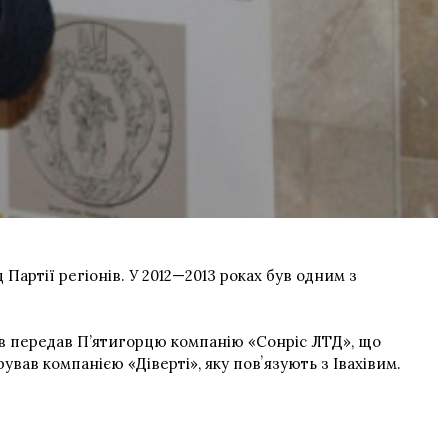
 Партії регіонів. У 2012—2013 роках був одним з
хів передав П’ятигорцю компанію «Сонріс ЛТД», що
ував компанією «Діверті», яку повʼязують з Івахівим.