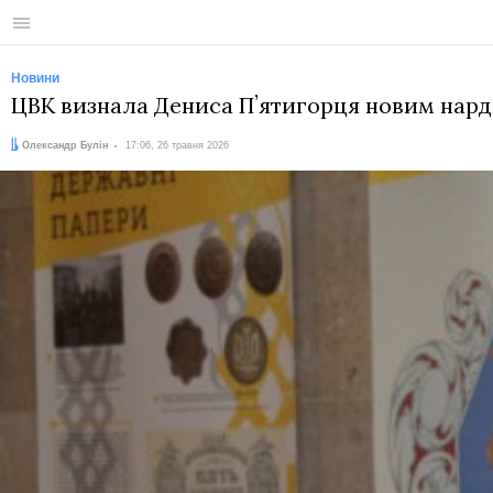
Меню
Новини
ЦВК визнала Дениса Пʼятигорця новим нарде
Автор:
Дата:
Олександр Булін
17:06, 26 травня 2026