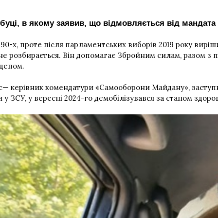
буці, в якому заявив, що відмовляється від мандата
990-х, проте після парламентських виборів 2019 року вирі
 не розбирається. Він допомагає Збройним силам, разом з 
депом.
с— керівник комендатури «Самооборони Майдану», заступн
у ЗСУ, у вересні 2024-го демобілізувався за станом здоров