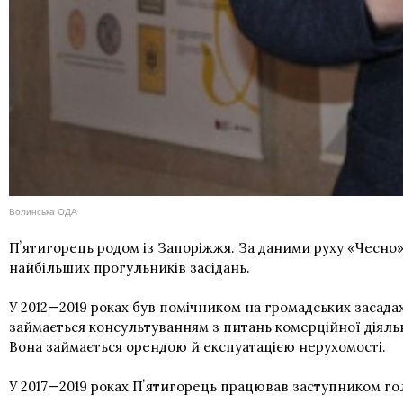
Волинська ОДА
Пʼятигорець родом із Запоріжжя. За даними руху «Чесно»,
найбільших прогульників засідань.
У 2012—2019 роках був помічником на громадських засада
займається консультуванням з питань комерційної діяльно
Вона займається орендою й експуатацією нерухомості.
У 2017—2019 роках Пʼятигорець працював заступником го