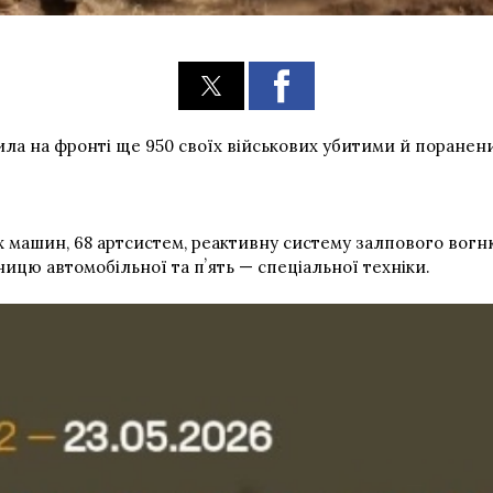
тила на фронті ще 950 своїх військових убитими й поранен
их машин, 68 артсистем, реактивну систему залпового вог
ницю автомобільної та пʼять — спеціальної техніки.