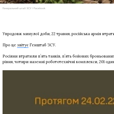
Генеральний штаб ЗСУ / Facebook
Упродовж минулої доби, 22 травня, російська армія втра
Про це
звітує
Генштаб ЗСУ.
Росіяни втратили пʼять танків, пʼять бойових броньован
рівня, чотири наземні робототехнічні комплекси, 201 оди