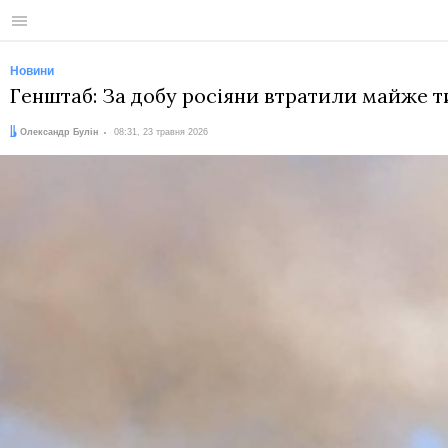
Меню
Новини
Генштаб: За добу росіяни втратили майже т
Автор:
Дата:
Олександр Булін
08:31, 23 травня 2026