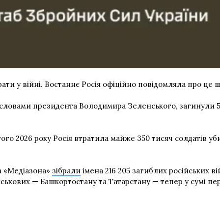
трати у війні. Востаннє Росія офіційно повідомляла про це 
 словами президента Володимира Зеленського, загинули 55
ого 2026 року Росія втратила майже 350 тисяч солдатів у
іа «Медіазона»
зібрали
імена 216 205 загиблих російських в
йськових — Башкортостану та Татарстану — тепер у сумі пер