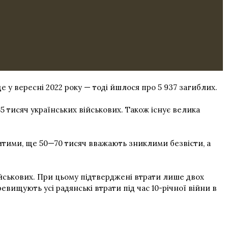
ще у вересні 2022 року — тоді йшлося про 5 937 загиблих.
 тисяч українських військових. Також існує велика
битими, ще 50—70 тисяч вважають зниклими безвісти, а
ійськових. При цьому підтверджені втрати лише двох
евищують усі радянські втрати під час 10-річної війни в