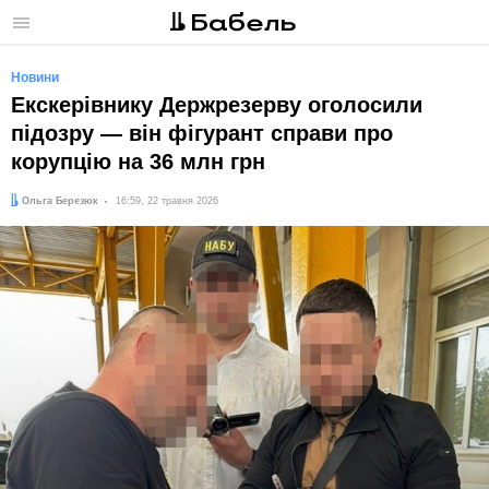
Меню
Новини
Екскерівнику Держрезерву оголосили
підозру — він фігурант справи про
корупцію на 36 млн грн
Автор:
Дата:
Ольга Березюк
16:59, 22 травня 2026