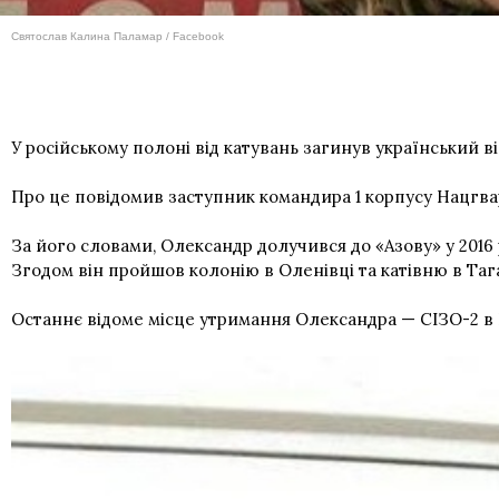
Святослав Калина Паламар / Facebook
У російському полоні від катувань загинув український
Про це повідомив заступник командира 1 корпусу Нацгва
За його словами, Олександр долучився до «Азову» у 2016
Згодом він пройшов колонію в Оленівці та катівню в Таг
Останнє відоме місце утримання Олександра — СІЗО-2 в 