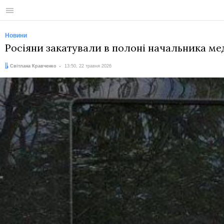
Меню
Новини
Росіяни закатували в полоні начальника 
Автор:
Дата:
Світлана Кравченко
13:50, 22 травня 2026