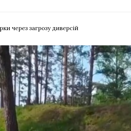
рки через загрозу диверсій