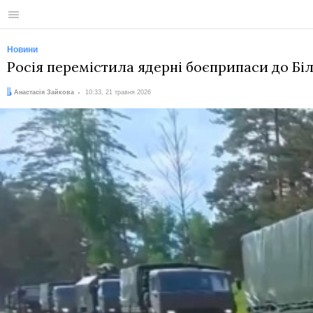
Меню
Новини
Росія перемістила ядерні боєприпаси до Біл
Автор:
Дата:
Анастасія Зайкова
10:33, 21 травня 2026