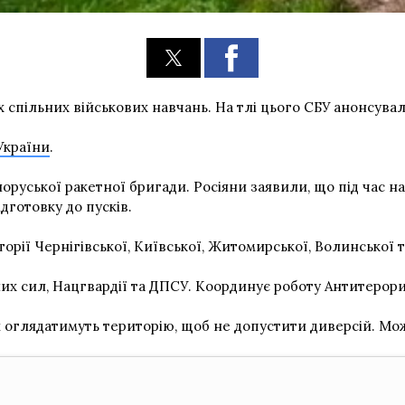
х спільних військових навчань. На тлі цього СБУ анонсувал
України
.
оруської ракетної бригади. Росіяни заявили, що під час 
дготовку до пусків.
орії Чернігівської, Київської, Житомирської, Волинської 
йних сил, Нацгвардії та ДПСУ. Координує роботу Антитеро
ож оглядатимуть територію, щоб не допустити диверсій. М