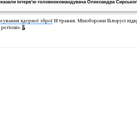
еказали інтервʼю головнокомандувача Олександра Сирсько
осування ядерної зброї
18 травня. Міноборони Білорусі під
регіоні».