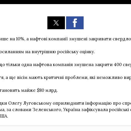
нше на 10%, а нафтові компанії змушені закривати свердл
силанням на внутрішню російську оцінку.
я, що тільки одна нафтова компанія змушена закрити 400 с
ття, а ще вісім мають критичні проблеми, які неможливо ви
тановить майже $80 млрд.
ки Олегу Луговському оприлюднити інформацію про спроби
ма, за словами Зеленського, Україна зафіксувала російські
США.