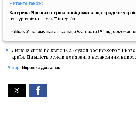
Читайте також:
Катерина Яресько перша повідомила, що крадене україн
на журналіста — ось її інтерв’ю
Politico: У новому пакеті санкцій ЄС проти РФ під обмеженн
Лише із січня по квітень 25 суден російського тіньо
країн. Більшість рейсів повʼязані з незаконним виво
Автор:
Вероніка Довганюк