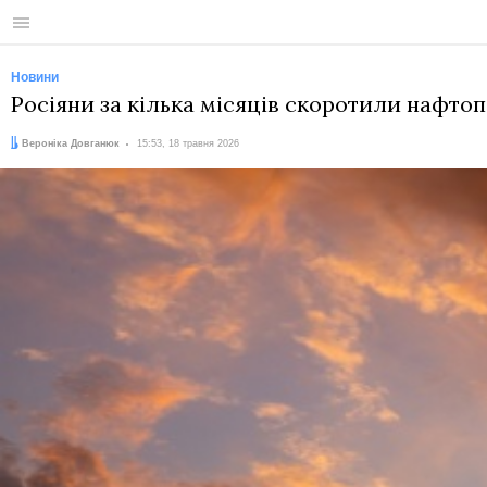
Меню
Новини
Росіяни за кілька місяців скоротили нафто
Автор:
Дата:
Вероніка Довганюк
15:53, 18 травня 2026