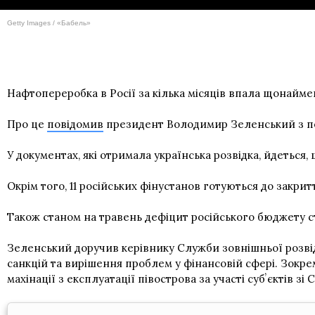
Getty Images / «Бабель»
Нафтопереробка в Росії за кілька місяців впала щонайме
Про це
повідомив
президент Володимир Зеленський з по
У документах, які отримала українська розвідка, йдетьс
Окрім того, 11 російських фінустанов готуються до закри
Також станом на травень дефіцит російського бюджету с
Зеленський доручив керівнику Служби зовнішньої розвід
санкцій та вирішення проблем у фінансовій сфері. Зокре
махінації з експлуатації півострова за участі субʼєктів зі 