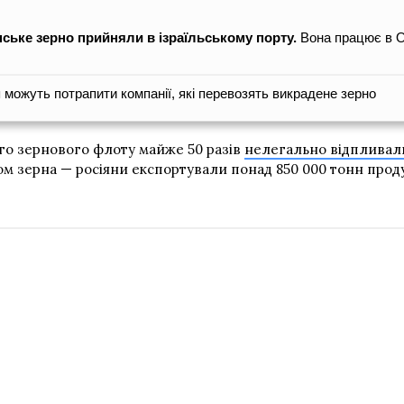
ське зерно прийняли в ізраїльському порту.
Вона працює в O
я можуть потрапити компанії, які перевозять викрадене зерно
вого зернового флоту майже 50 разів
нелегально відпливали
зом зерна — росіяни експортували понад 850 000 тонн проду