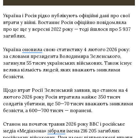
Україна і Росія рідко публікують офіційні дані про свої
втрати у війні. Востаннє Росія офіційно повідомляла
про це ще у вересні 2022 року — тоді йшлося про 5 937
загиблих.
Україна
оновила
свою статистику 4 лютого 2026 року:
за словами президента Володимира Зеленського,
загинули 55 тисяч українських військових. Також існує
велика кількість людей, яких вважають зниклими
безвісти.
Щодо втрат Росії Зеленський заявив, що станом на 4
лютого 2026 року Росія втратила майже 350 тисяч
солдатів убитими, ще 50—70 тисяч вважають зниклими
безвісти, а 600—700 тисяч — поранені.
Станом на початок травня 2026 року BBC і російське
медіа «Медіазона»
зібрали
імена 216 205 загиблих
російських військових. При цьому підтверджені втрати