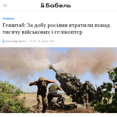
Меню
Новини
Генштаб: За добу росіяни втратили понад
тисячу військових і гелікоптер
Автор:
Дата:
Олександр Булін
07:23, 18 травня 2026