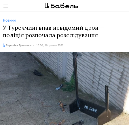
Меню
Новини
У Туреччині впав невідомий дрон —
поліція розпочала розслідування
Автор:
Дата:
Вероніка Довганюк
15:30, 16 травня 2026