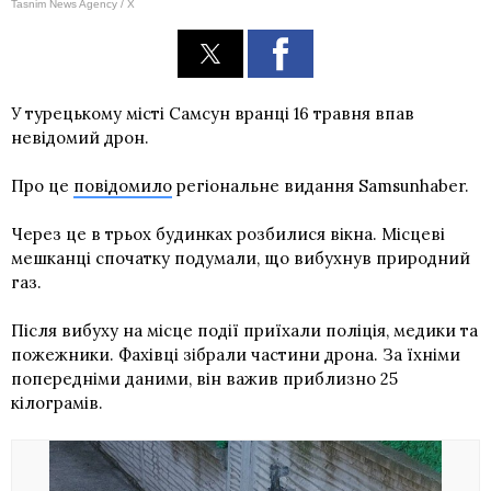
Tasnim News Agency / X
У турецькому місті Самсун вранці 16 травня впав
невідомий дрон.
Про це
повідомило
регіональне видання Samsunhaber.
Через це в трьох будинках розбилися вікна. Місцеві
мешканці спочатку подумали, що вибухнув природний
газ.
Після вибуху на місце події приїхали поліція, медики та
пожежники. Фахівці зібрали частини дрона. За їхніми
попередніми даними, він важив приблизно 25
кілограмів.