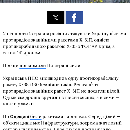
У ніч проти 15 травня росіяни атакували Україну пʼятьма
протирадіолокаційними ракетами Х-31П, однією
протикорабельною ракетою Х-35 з ТОТ АР Крим, а
також 141 дроном.
Про це
повідомили
Повітряні сили.
Українська ППО знешкодила одну протикорабельну
ракету Х-35 і 130 безпілотників. Решта пʼять
протирадіолокаційних ракет Х-31П не досягли цілей.
Однак сім дронів вручили в шести місцях, а в семи —
впали уламки.
По
били
ракетами і дронами. Серед цілей —
Одещині
обʼєкти цивільної інфраструктури, зокрема житловий
сектор і підприємства. Двоє людей постраждало.