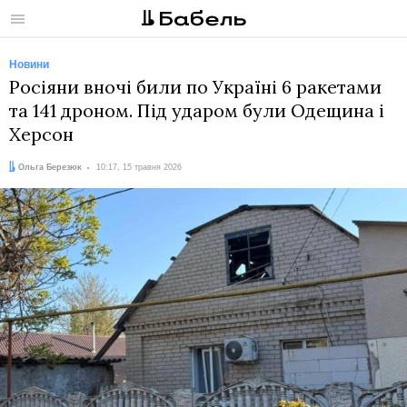
Меню
Новини
Росіяни вночі били по Україні 6 ракетами
та 141 дроном. Під ударом були Одещина і
Херсон
Автор:
Дата:
Ольга Березюк
10:17, 15 травня 2026