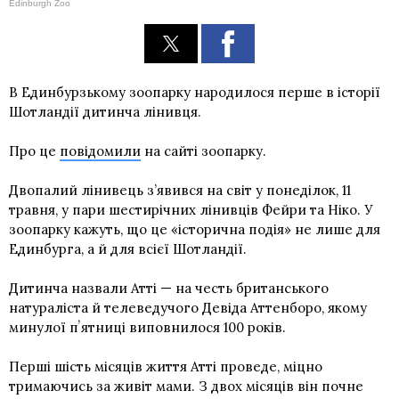
Edinburgh Zoo
В Единбурзькому зоопарку народилося перше в історії
Шотландії дитинча лінивця.
Про це
повідомили
на сайті зоопарку.
Двопалий лінивець з’явився на світ у понеділок, 11
травня, у пари шестирічних лінивців Фейри та Ніко. У
зоопарку кажуть, що це «історична подія» не лише для
Единбурга, а й для всієї Шотландії.
Дитинча назвали Атті — на честь британського
натураліста й телеведучого Девіда Аттенборо, якому
минулої пʼятниці виповнилося 100 років.
Перші шість місяців життя Атті проведе, міцно
тримаючись за живіт мами. З двох місяців він почне