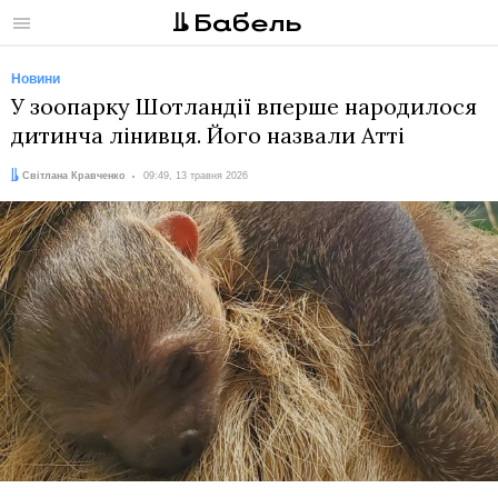
Меню
Новини
У зоопарку Шотландії вперше народилося
дитинча лінивця. Його назвали Атті
Автор:
Дата:
Світлана Кравченко
09:49, 13 травня 2026