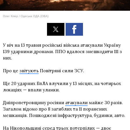
Олег Кіпер / Одеська ОДА (ОВА)
У ніч на 13 травня російські війська атакували Україну
139 ударними дронами. ППО вдалося знешкодити 111 з
них.
Про це
звітують
Повітряні сили ЗСУ.
Ще 20 ударних БпЛА влучили у 13 місцях, на чотирьох
локаціях — впали уламки.
Дніпропетровщину росіяни
атакували
майже 30 разів.
Загалом відомо про 8 загиблих та 11 поранених
мешканців. Пошкоджені інфраструктура, будинки, авто.
На Нікопольщині серед трьох потерпілих — двоє