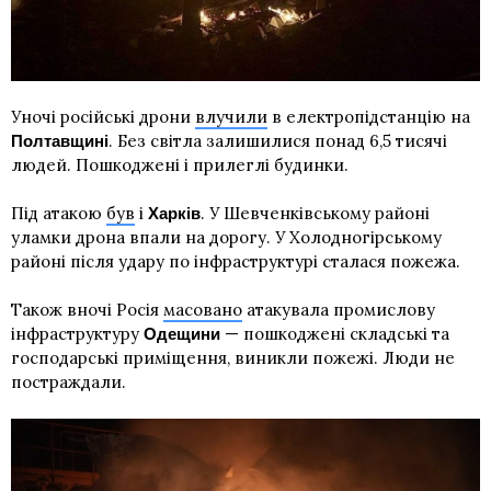
Уночі російські дрони
влучили
в електропідстанцію на
. Без світла залишилися понад 6,5 тисячі
Полтавщині
людей. Пошкоджені і прилеглі будинки.
Під атакою
був
і
. У Шевченківському районі
Харків
уламки дрона впали на дорогу. У Холодногірському
районі після удару по інфраструктурі сталася пожежа.
Також вночі Росія
масовано
атакувала промислову
інфраструктуру
— пошкоджені складські та
Одещини
господарські приміщення, виникли пожежі. Люди не
постраждали.