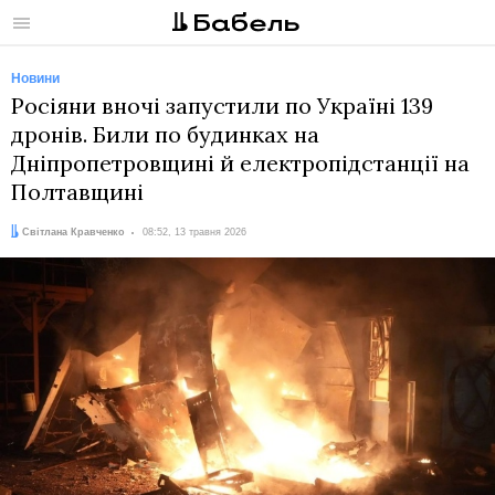
Меню
Новини
Росіяни вночі запустили по Україні 139
дронів. Били по будинках на
Дніпропетровщині й електропідстанції на
Полтавщині
Автор:
Дата:
Світлана Кравченко
08:52, 13 травня 2026