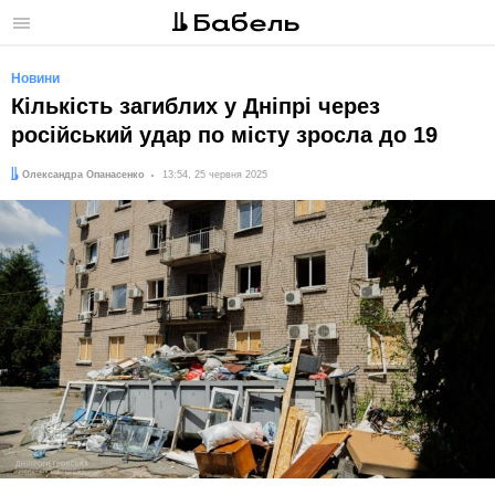
Меню
Новини
Кількість загиблих у Дніпрі через
російський удар по місту зросла до 19
Автор:
Дата:
Олександра Опанасенко
13:54, 25 червня 2025