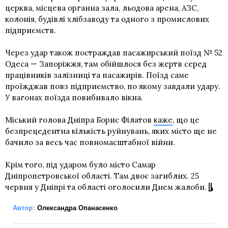
церква, місцева органна зала, льодова арена, АЗС,
колонія, будівлі хлібзаводу та одного з промислових
підприємств.
Через удар також постраждав пасажирський поїзд № 52
Одеса — Запоріжжя, там обійшлося без жертв серед
працівників залізниці та пасажирів. Поїзд саме
проїжджав повз підприємство, по якому завдали удару.
У вагонах поїзда повибивало вікна.
Міський голова Дніпра Борис Філатов
каже
, що це
безпрецедентна кількість руйнувань, яких місто ще не
бачило за весь час повномасштабної війни.
Крім того, під ударом було місто Самар
Дніпропетровської області. Там двоє загиблих. 25
червня у Дніпрі та області оголосили Днем жалоби.
Автор:
Олександра Опанасенко