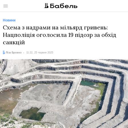
Меню
Новини
Схема з надрами на мільярд гривень:
Нацполіція оголосила 19 підозр за обхід
санкцій
Автор:
Дата:
Ліза Бровко
11:22, 25 червня 2025