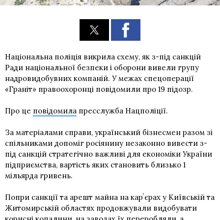
Національна поліція викрила схему, як з-під санкцій
Ради національної безпеки і оборони вивели групу
надровидобувних компаній. У межах спецоперації
«Граніт» правоохоронці повідомили про 19 підозр.
Про це
повідомила
пресслужба Нацполіції.
За матеріалами справи, український бізнесмен разом зі
спільниками допоміг росіянину незаконно вивести з-
під санкцій стратегічно важливі для економіки України
підприємства, вартість яких становить близько 1
мільярда гривень.
Попри санкції та арешт майна на карʼєрах у Київській та
Житомирській областях продовжували видобувати
корисні копалини, на заводах їх переробляли, а