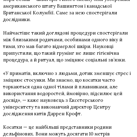
американського штату Вашингтон і канадської
Британської Колумбії. Саме за нею спостерігали
дослідники.
Найчастіше такий доглядові процедури спостерігали
між близькими родичами, особинами одного віку й
тими, хто мав багато відмерлої шкіри. Науковці
припустили, що такий грумінг не лише гігієнічна
процедура, а й ритуал, що зміцнює соціальні зв’язки.
«У приматів, включно з людьми, дотик зменшує стрес і
зміцнює стосунки. Ми знаємо, що косатки часто
торкаються одна одної тілами й плавниками, але
використання водоростей, ймовірно, підсилює цей
досвід», — каже науковець з Ексетерського
університету та виконавчий директор Центру
дослідження китів Даррен Крофт.
Косатки — це найбільші представники родини
дельфінових. Вони можуть досягати 10 метрів