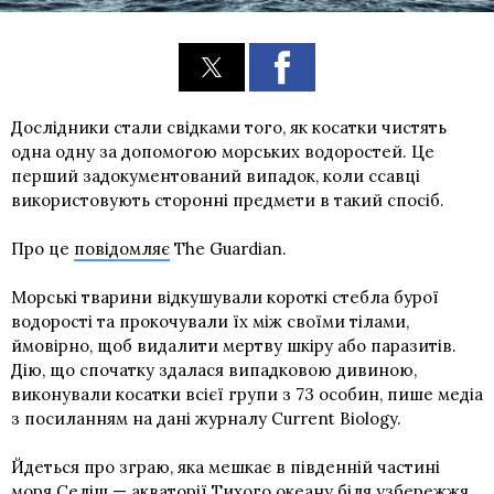
Дослідники стали свідками того, як косатки чистять
одна одну за допомогою морських водоростей. Це
перший задокументований випадок, коли ссавці
використовують сторонні предмети в такий спосіб.
Про це
повідомляє
The Guardian.
Морські тварини відкушували короткі стебла бурої
водорості та прокочували їх між своїми тілами,
ймовірно, щоб видалити мертву шкіру або паразитів.
Дію, що спочатку здалася випадковою дивиною,
виконували косатки всієї групи з 73 особин, пише медіа
з посиланням на дані журналу Current Biology.
Йдеться про зграю, яка мешкає в південній частині
моря Селіш — акваторії Тихого океану біля узбережжя