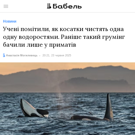
Меню
Новини
Учені помітили, як косатки чистять одна
одну водоростями. Раніше такий грумінг
бачили лише у приматів
Автор:
Дата:
Анастасія Могилевець
20:21, 23 червня 2025