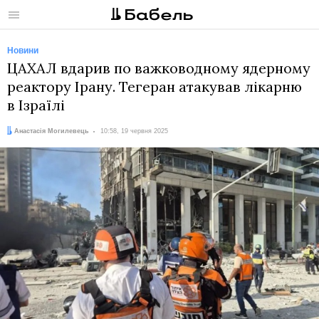
Меню
Новини
ЦАХАЛ вдарив по важководному ядерному
реактору Ірану. Тегеран атакував лікарню
в Ізраїлі
Автор:
Дата:
Анастасія Могилевець
10:58, 19 червня 2025