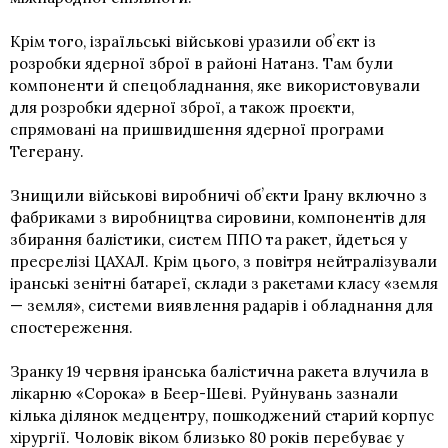
Крім того, ізраїльські військові уразили обʼєкт із
розробки ядерної зброї в районі Натанз. Там були
компоненти й спецобладнання, яке використовували
для розробки ядерної зброї, а також проєкти,
спрямовані на пришвидшення ядерної програми
Тегерану.
Знищили військові виробничі обʼєкти Ірану включно з
фабриками з виробництва сировини, компонентів для
збирання балістики, систем ППО та ракет, йдеться у
пресрелізі ЦАХАЛ. Крім цього, з повітря нейтралізували
іранські зенітні батареї, склади з ракетами класу «земля
— земля», системи виявлення радарів і обладнання для
спостереження.
Зранку 19 червня іранська балістична ракета влучила в
лікарню «Сорока» в Беер-Шеві. Руйнувань зазнали
кілька ділянок медцентру, пошкоджений старий корпус
хірургії. Чоловік віком близько 80 років перебуває у