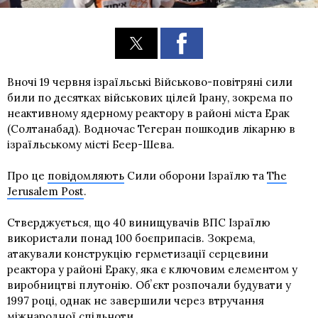
Вночі 19 червня ізраїльські Військово-повітряні сили
били по десятках військових цілей Ірану, зокрема по
неактивному ядерному реактору в районі міста Ерак
(Солтанабад). Водночас Тегеран пошкодив лікарню в
ізраїльському місті Беер-Шева.
Про це
повідомляють
Сили оборони Ізраїлю та
The
Jerusalem Post
.
Стверджується, що 40 винищувачів ВПС Ізраїлю
використали понад 100 боєприпасів. Зокрема,
атакували конструкцію герметизації серцевини
реактора у районі Ераку, яка є ключовим елементом у
виробництві плутонію. Обʼєкт розпочали будувати у
1997 році, однак не завершили через втручання
міжнародної спільноти.