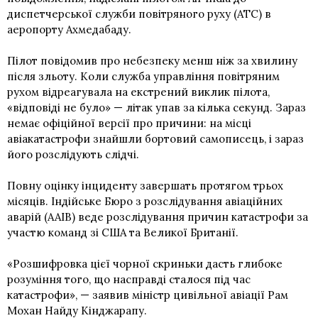
диспетчерської служби повітряного руху (ATC) в
аеропорту Ахмедабаду.
Пілот повідомив про небезпеку менш ніж за хвилину
після зльоту. Коли служба управління повітряним
рухом відреагувала на екстрений виклик пілота,
«відповіді не було» — літак упав за кілька секунд. Зараз
немає офіційної версії про причини: на місці
авіакатастрофи знайшли бортовий самописець, і зараз
його розслідують слідчі.
Повну оцінку інциденту завершать протягом трьох
місяців. Індійське Бюро з розслідування авіаційних
аварій (AAIB) веде розслідування причин катастрофи за
участю команд зі США та Великої Британії.
«Розшифровка цієї чорної скриньки дасть глибоке
розуміння того, що насправді сталося під час
катастрофи», — заявив міністр цивільної авіації Рам
Мохан Найду Кінджарапу.