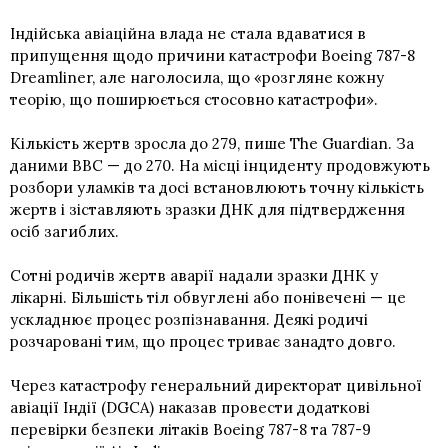
Індійська авіаційна влада не стала вдаватися в
припущення щодо причини катастрофи Boeing 787-8
Dreamliner, але наголосила, що «розгляне кожну
теорію, що поширюється стосовно катастрофи».
Кількість жертв зросла до 279, пише The Guardian. За
даними BBC — до 270. На місці інциденту продовжують
розбори уламків та досі встановлюють точну кількість
жертв і зіставляють зразки ДНК для підтвердження
осіб загиблих.
Сотні родичів жертв аварії надали зразки ДНК у
лікарні. Більшість тіл обвуглені або понівечені — це
ускладнює процес розпізнавання. Деякі родичі
розчаровані тим, що процес триває занадто довго.
Через катастрофу генеральний директорат цивільної
авіації Індії (DGCA) наказав провести додаткові
перевірки безпеки літаків Boeing 787-8 та 787-9