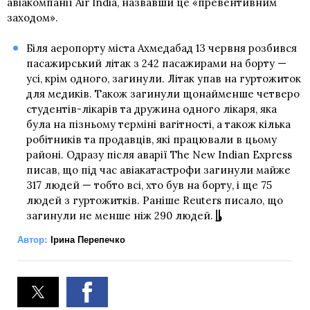
авіакомпанії Air India, назвавши це «превентивним
заходом».
Біля аеропорту міста Ахмедабад 13 червня розбився
пасажирський літак з 242 пасажирами на борту —
усі, крім одного, загинули. Літак упав на гуртожиток
для медиків. Також загинули щонайменше четверо
студентів-лікарів та дружина одного лікаря, яка
була на пізньому терміні вагітності, а також кілька
робітників та продавців, які працювали в цьому
районі. Одразу після аварії The New Indian Express
писав, що під час авіакатастрофи загинули майже
317 людей — тобто всі, хто був на борту, і ще 75
людей з гуртожитків. Раніше Reuters писало, що
загинули не менше ніж 290 людей.
Автор:
Ірина Перепечко