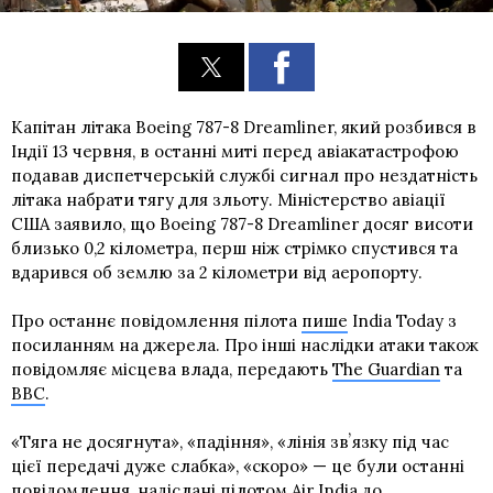
Капітан літака Boeing 787-8 Dreamliner, який розбився в
Індії 13 червня, в останні миті перед авіакатастрофою
подавав диспетчерській службі сигнал про нездатність
літака набрати тягу для зльоту. Міністерство авіації
США заявило, що Boeing 787-8 Dreamliner досяг висоти
близько 0,2 кілометра, перш ніж стрімко спустився та
вдарився об землю за 2 кілометри від аеропорту.
Про останнє повідомлення пілота
пише
India Today з
посиланням на джерела. Про інші наслідки атаки також
повідомляє місцева влада, передають
The Guardian
та
BBC
.
«Тяга не досягнута», «падіння», «лінія звʼязку під час
цієї передачі дуже слабка», «скоро» — це були останні
повідомлення, надіслані пілотом Air India до