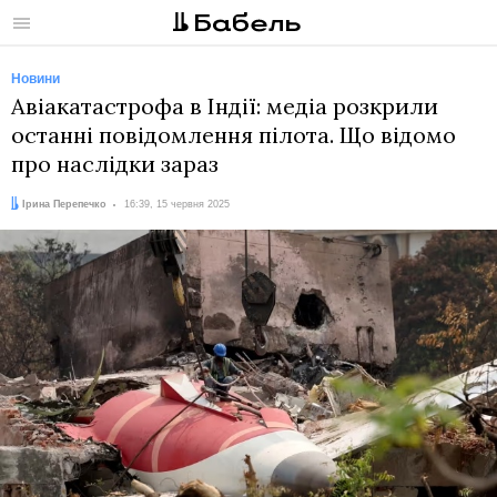
Меню
Новини
Авіакатастрофа в Індії: медіа розкрили
останні повідомлення пілота. Що відомо
про наслідки зараз
Автор:
Дата:
Ірина Перепечко
16:39, 15 червня 2025