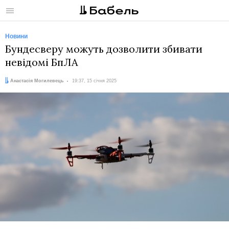
Меню
Новини
Бундесверу можуть дозволити збивати
невідомі БпЛА
Автор:
Дата:
Анастасія Могилевець
19:37, 15 січня 2025