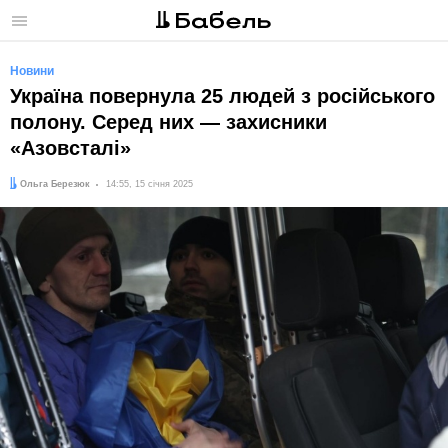
Меню
Новини
Україна повернула 25 людей з російського
полону. Серед них — захисники
«Азовсталі»
Автор:
Дата:
Ольга Березюк
14:55, 15 січня 2025