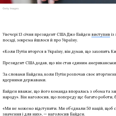
Getty Images
Увечері 13 січня президент США Джо Байден
виступив
із
посаді, зокрема йшлося й про Україну.
«Коли Путін вторгся в Україну, він думав, що захопить Київ
Президент США додав, що він став єдиним американським
За словами Байдена, коли Путін розпочав своє вторгненн
ядерними державами.
Байден вважає, що його команда впоралась з обома та за
народу». Він наголосив, що попереду ще багато роботи, б
«Ми не можемо відступити. Ми обʼєднали 50 націй, щоб стоя
значення і для них», — наголосив Байден.