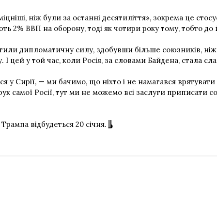
ніші, ніж були за останні десятиліття», зокрема це стосу
ють 2% ВВП на оборону, тоді як чотири року тому, тобто до
или дипломатичну силу, здобувши більше союзників, ніж 
. І цей у той час, коли Росія, за словами Байдена, стала с
ся у Сирії, — ми бачимо, що ніхто і не намагався врятувати 
к самої Росії, тут ми не можемо всі заслуги приписати соб
рампа відбудеться 20 січня.