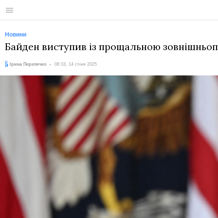
Меню
Новини
Байден виступив із прощальною зовнішньоп
Автор:
Дата:
Ірина Перепечко
08:33, 14 січня 2025