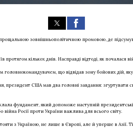
 прощальною зовнішньополітичною промовою, де підсумува
 протягом кількох днів. Насправді відтоді, як почалася війн
 головнокомандувачем, що відвідав зону бойових дій, як
я, президент США мав два головні завдання: згуртувати св
клала фундамент, який допоможе наступній президентській
о війна Росії проти України важлива для всього світу.
ти з Україною, не лише в Європі, але й уперше в Азії. Ті к