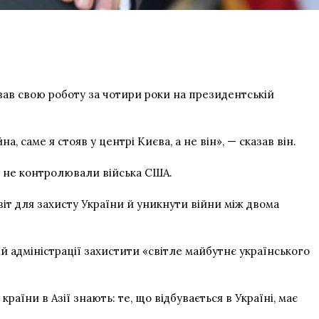
в свою роботу за чотири роки на президентській
а, саме я стояв у центрі Києва, а не він», — сказав він.
у не контролювали війська США.
іт для захисту України й уникнути війни між двома
 адміністрації захистити «світле майбутнє українського
раїни в Азії знають: те, що відбувається в Україні, має