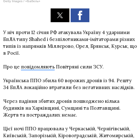
Getty Images / «Бабель»
У ніч проти 12 січня РФ атакувала Україну 4 ударними
БпЛА типу Shahed і безпілотниками-імітаторами різних
типів із напрямків Міллерово, Орел, Брянськ, Курськ, що
в Росії.
Про це
повідомляють
Повітряні сили ЗСУ.
Українська ППО збила 60 ворожих дронів із 94. Решту
34 БпЛА локаційно втратили без негативних наслідків.
Через падіння збитих дронів пошкоджено кілька
будинків на Харківщині, Сумщині та Полтавщині.
Жертв та постраждалих немає.
Цієї ночі ППО працювала у Черкаській, Чернігівській,
Київській, Запорізькій, Кіровоградській, Житомирській,