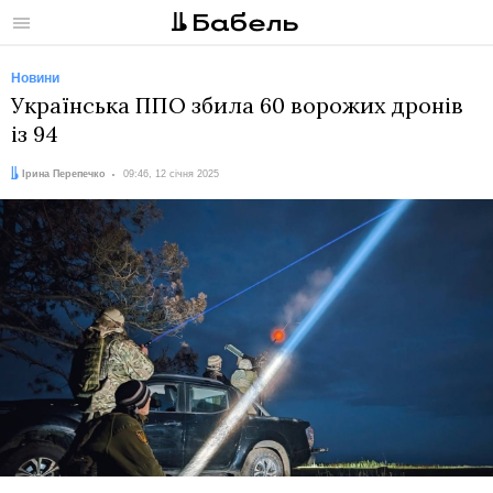
Меню
Новини
Українська ППО збила 60 ворожих дронів
із 94
Автор:
Дата:
Ірина Перепечко
09:46, 12 січня 2025