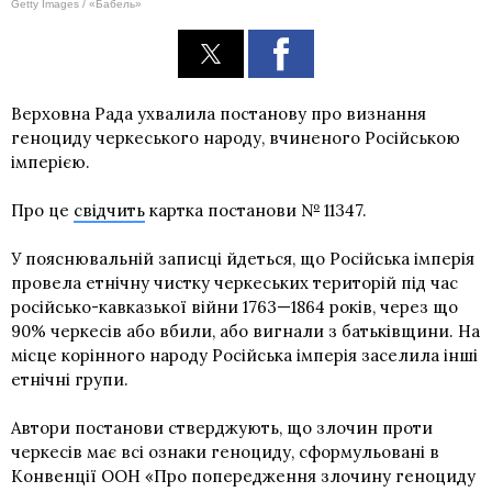
Getty Images / «Бабель»
Верховна Рада ухвалила постанову про визнання
геноциду черкеського народу, вчиненого Російською
імперією.
Про це
свідчить
картка постанови № 11347.
У пояснювальній записці йдеться, що Російська імперія
провела етнічну чистку черкеських територій під час
російсько-кавказької війни 1763—1864 років, через що
90% черкесів або вбили, або вигнали з батьківщини. На
місце корінного народу Російська імперія заселила інші
етнічні групи.
Автори постанови стверджують, що злочин проти
черкесів має всі ознаки геноциду, сформульовані в
Конвенції ООН «Про попередження злочину геноциду