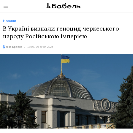
Меню
Новини
В Україні визнали геноцид черкеського
народу Російською імперією
Автор:
Дата:
Ліза Бровко
18:08, 09 січня 2025