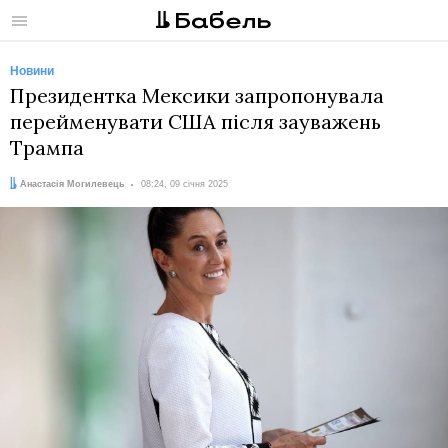
Меню
Новини
Президентка Мексики запропонувала
перейменувати США після зауважень
Трампа
Автор:
Дата:
Анастасія Могилевець
08:24, 09 січня 2025