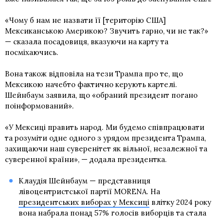
«Чому б нам не назвати її [територію США]
Мексиканською Америкою? Звучить гарно, чи не так?»
— сказала посадовиця, вказуючи на карту та
посміхаючись.
Вона також відповіла на тези Трампа про те, що
Мексикою начебто фактично керують картелі.
Шейнбаум заявила, що «обраний президент погано
поінформований».
«У Мексиці править народ. Ми будемо співпрацювати
та розуміти одне одного з урядом президента Трампа,
захищаючи наш суверенітет як вільної, незалежної та
суверенної країни», — додала президентка.
Клаудія Шейнбаум — представниця
лівоцентристської партії
MORENA
. На
президентських виборах у Мексиці
влітку 2024 року
вона набрала понад 57% голосів виборців та стала