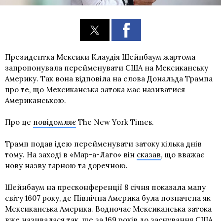
Президентка Мексики Клаудія Шейнбаум жартома
запропонувала перейменувати США на Мексиканську
Америку. Так вона відповіла на слова Дональда Трампа
про те, що Мексиканська затока має називатися
Американською.
Про це
повідомляє
The New York Times.
Трамп подав ідею перейменувати затоку кілька днів
тому. На заході в «Мар-а-Лаго» він
сказав
, що вважає
нову назву гарною та доречною.
Шейнбаум на пресконференції 8 січня показала мапу
світу 1607 року, де Північна Америка була позначена як
Мексиканська Америка. Водночас Мексиканська затока
вже називалася так, ще за 169 років до заснування США.