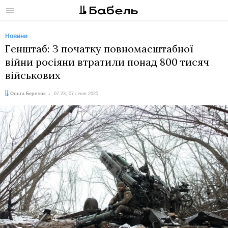
Меню
Новини
Генштаб: З початку повномасштабної
війни росіяни втратили понад 800 тисяч
військових
Автор:
Дата:
Ольга Березюк
07:23, 07 січня 2025