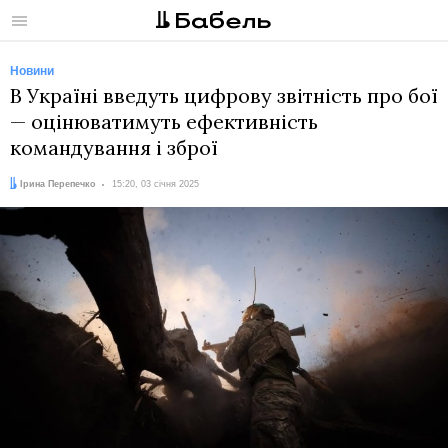
Меню
Новини
В Україні введуть цифрову звітність про бої
— оцінюватимуть ефективність
командування і зброї
Автор:
Дата:
Ірина Перепечко
15:20, 03 січня 2025