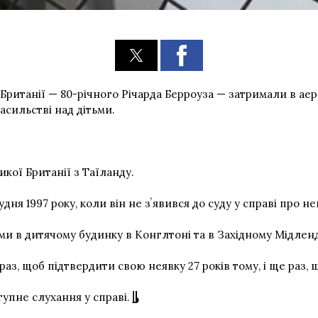
итанії — 80-річного Річарда Берроуза — затримали в аероп
сильстві над дітьми.
кої Британії з Таїланду.
ня 1997 року, коли він не зʼявився до суду у справі про н
и в дитячому будинку в Конглтоні та в Західному Мідленді 
 раз, щоб підтвердити свою неявку 27 років тому, і ще раз
тупне слухання у справі.