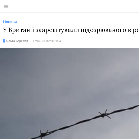
Меню
Новини
У Британії заарештували підозрюваного в ро
Автор:
Дата:
Ольга Березюк
17:40, 02 квітня 2024