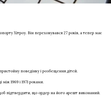
орту Хітроу. Він переховувався 27 років, а тепер має
епристойну поведінку і розбещення дітей.
між 1969 і 1971 роками.
, щоб підтвердити, що ордер на його арешт виконаний.