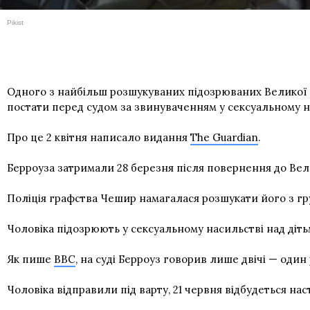
Pikist
Одного з найбільш розшукуваних підозрюваних Великої Бр
постати перед судом за звинуваченням у сексуальному на
Про це 2 квітня написало видання
The Guardian
.
Берроуза затримали 28 березня після повернення до Вели
Поліція графства Чешир намагалася розшукати його з груд
Чоловіка підозрюють у сексуальному насильстві над дітьм
Як пише
BBC
, на суді Берроуз говорив лише двічі — один
Чоловіка відправили під варту, 21 червня відбудеться нас