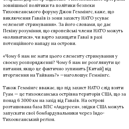
зовнішньої політики та політики безпеки
Тихоокеанського форуму Джон Геммінгс, каже, що
виключення Гаваїв із зони захисту НАТО усуває
«елемент стримування». За його словами, це дає
Пекіну розуміння, що європейські члени НАТО можуть
«коливатися», чи варто захищати Гаваї в разі
потенційного нападу на острови.
«Чому б нам не мати цього елементу стримування у
своєму розпорядженні? Чому б нам не розглянути це
питання, якщо це фактично зупинить [Китай] від
вторгнення на Тайвань?» —наголошує Геммінгс.
Також Геммінгс вважає, що під захист НАТО слід взяти
Гуам — це тихоокеанська острівна територія США, що за
понад 6 3000 км на захід від Гаваїв. На острові
розташована база ВПС «Андерсен», звідки США можуть
запускати свої бомбардувальники через Індо-
Тихоокеанський регіон.