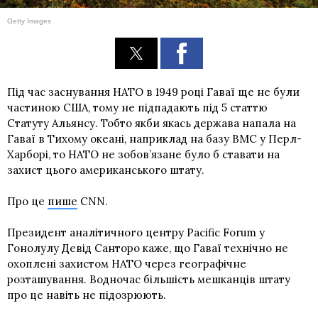
Getty Images
Під час заснування НАТО в 1949 році Гаваї ще
не були
частиною США
, тому не підпадають
під 5 статтю
Статуту Альянсу. Тобто якби якась держава напала на
Гаваї в Тихому океані, наприклад на базу ВМС у Перл-
Харборі, то НАТО не зобов’язане було б ставати на
захист цього американського штату.
Про це
пише
CNN.
Президент аналітичного центру Pacific Forum у
Гонолулу Девід Санторо каже, що Гаваї технічно не
охоплені захистом НАТО через географічне
розташування. Водночас більшість мешканців штату
про це навіть не підозрюють.