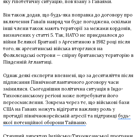
яку гіпотетичну ситуацію, пов’язану з Гаваями.
Він також додав, що будь-яка поправка до договору про
включення Гаваїв навряд чи буде погоджена, оскільки
інші члени також мають території за межами кордонів,
визначених у статті 5. Так, НАТО не приєдналося до
війни Великої Британії з Аргентиною в 1982 році після
того, як аргентинські війська вторглися на
Фолклендські острови — спірну британську територію в
Південній Атлантиці.
Однак деякі експерти впевнені, що за десятиліття після
підписання Північноатлантичного договору часи
змінилися. Сьогоднішня політична ситуація в Індо-
Тихоокеанському регіоні може потребувати його
переосмислення. Зокрема через те, що військові бази
США на Гаваях можуть відіграти важливу роль у
протидії північнокорейській агресії та підтримці
будь-
якої потенційної оборони Тайваню
.
Старший директор Індійсько-Тихоокеанської програми