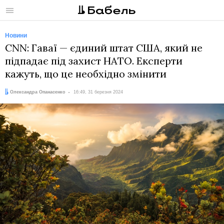
Меню
Новини
CNN: Гаваї — єдиний штат США, який не
підпадає під захист НАТО. Експерти
кажуть, що це необхідно змінити
Автор:
Дата:
Олександра Опанасенко
16:49, 31 березня 2024