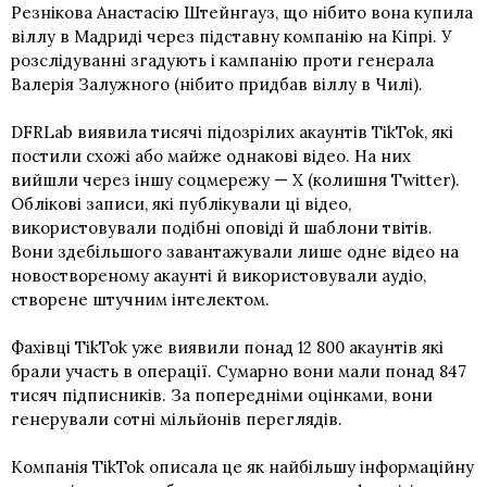
Резнікова Анастасію Штейнгауз, що нібито вона купила
віллу в Мадриді через підставну компанію на Кіпрі. У
розслідуванні згадують і кампанію проти генерала
Валерія Залужного (нібито придбав віллу в Чилі).
DFRLab виявила тисячі підозрілих акаунтів TikTok, які
постили схожі або майже однакові відео. На них
вийшли через іншу соцмережу — Х (колишня Twitter).
Облікові записи, які публікували ці відео,
використовували подібні оповіді й шаблони твітів.
Вони здебільшого завантажували лише одне відео на
новоствореному акаунті й використовували аудіо,
створене штучним інтелектом.
Фахівці TikTok уже виявили понад 12 800 акаунтів які
брали участь в операції. Сумарно вони мали понад 847
тисяч підписників. За попередніми оцінками, вони
генерували сотні мільйонів переглядів.
Компанія TikTok описала це як найбільшу інформаційну