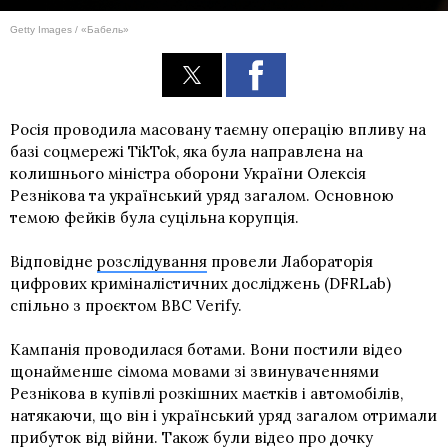
Getty Images / «Бабель»
Росія проводила масовану таємну операцію впливу на
базі соцмережі TikTok, яка була направлена на
колишнього міністра оборони України Олексія
Резнікова та український уряд загалом. Основною
темою фейків була суцільна корупція.
Відповідне
розслідування
провели Лабораторія
цифрових криміналістичних досліджень (DFRLab)
спільно з проєктом BBC Verify.
Кампанія проводилася ботами. Вони постили відео
щонайменше сімома мовами зі звинуваченнями
Резнікова в купівлі розкішних маєтків і автомобілів,
натякаючи, що він і український уряд загалом отримали
прибуток від війни. Також були відео про дочку