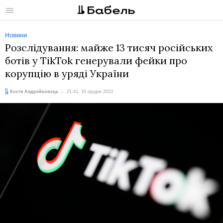
Меню
Новини
Розслідування: майже 13 тисяч російських
ботів у TikTok генерували фейки про
корупцію в уряді України
Автор:
Дата:
Костя Андрейковець
21:41, 16 грудня 2023