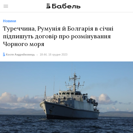
Меню
Новини
Туреччина, Румунія й Болгарія в січні
підпишуть договір про розмінування
Чорного моря
Автор:
Дата:
Костя Андрейковець
18:44, 16 грудня 2023