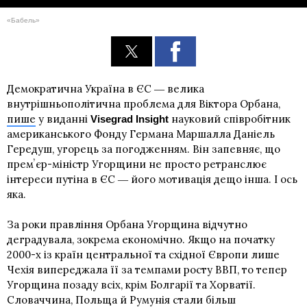
«Бабель»
Демократична Україна в ЄС ― велика
внутрішньополітична проблема для Віктора Орбана,
пише
у виданні
науковий співробітник
Visegrad Insight
американського Фонду Германа Маршалла Даніель
Гередуш, угорець за погодженням. Він запевняє, що
премʼєр-міністр Угорщини не просто ретранслює
інтереси путіна в ЄС ― його мотивація дещо інша. І ось
яка.
За роки правління Орбана Угорщина відчутно
деградувала, зокрема економічно. Якщо на початку
2000-х із країн центральної та східної Європи лише
Чехія випереджала її за темпами росту ВВП, то тепер
Угорщина позаду всіх, крім Болгарії та Хорватії.
Словаччина, Польща й Румунія стали більш