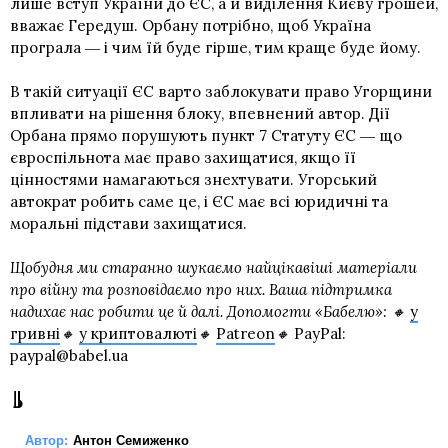
лише вступ України до ЄС, а й виділення Києву грошей,
вважає Гередуш. Орбану потрібно, щоб Україна
програла ― і чим їй буде гірше, тим краще буде йому.
В такій ситуації ЄС варто заблокувати право Угорщини
впливати на рішення блоку, впевнений автор. Дії
Орбана прямо порушують пункт 7 Статуту ЄС ― що
євроспільнота має право захищатися, якщо її
цінностями намагаються знехтувати. Угорський
автократ робить саме це, і ЄС має всі юридичні та
моральні підстави захищатися.
Щобудня ми старанно шукаємо найцікавіші матеріали
про війну та розповідаємо про них. Ваша підтримка
надихає нас робити це й далі. Допомогти «Бабелю»: 🔸
у
гривні
🔸
у криптовалюті
🔸
Patreon
🔸
PayPal:
paypal@babel.ua
Автор:
Антон Семиженко