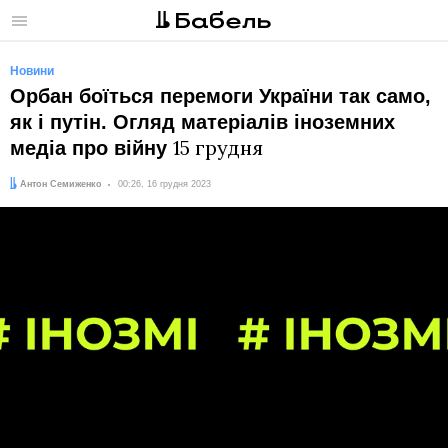
Меню
Новини
Орбан боїться перемоги України так само,
як і путін. Огляд матеріалів іноземних
15 грудня
медіа про війну
Автор:
Дата:
Антон Семиженко
00:26, 16 грудня 2023