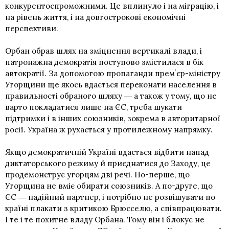
конкурентоспроможними. Це вплинуло і на міграцію, і
на рівень життя, і на довгострокові економічні
перспективи.
Орбан обрав шлях на зміцнення вертикалі влади, і
патронажна демократія поступово змістилася в бік
автократії. За допомогою пропаганди премʼєр-міністру
Угорщини ще якось вдається переконати населення в
правильності обраного шляху ― а також у тому, що не
варто покладатися лише на ЄС, треба шукати
підтримки і в інших союзників, зокрема в авторитарної
росії. Україна ж рухається у протилежному напрямку.
Якщо демократичній Україні вдасться відбити напад
диктаторського режиму й приєднатися до Заходу, це
продемонструє угорцям дві речі. По-перше, що
Угорщина не вміє обирати союзників. А по-друге, що
ЄС ― надійний партнер, і потрібно не розвішувати по
країні плакати з критикою Брюсселю, а співпрацювати.
І те і те похитне владу Орбана. Тому він і блокує не