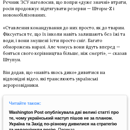
Речник ЗСУ наголосив, що попри «дуже значні» втрати,
росія продовжує підтягувати резерви — Шторм-Z і
новомобілізованих.
«Ставлення командування до них просто, як до тварин.
Фіксується те, що їх інколи навіть залишають без їжі та
води, і вони змушені їсти просто сніг. Багато
обморожень наразі. Але чомусь вони йдуть вперед —
бояться свого керівництва більше, ніж смерті», — сказав
Штупун.
Він додав, що «навіть якось дико» дивитися на
відповідні відео, які транслюють українські
аеророзвідники.
Читайте також:
Washington Post опублікувала дві великі статті про
те, чому український наступ пішов не за планом.
Україна та Захід по-різному дивилися на стратегію
та недооцінили росію.
Переказ