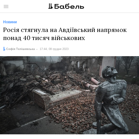
Меню
Новини
Росія стягнула на Авдіївський напрямок
понад 40 тисяч військових
Автор:
Дата:
Софія Телішевська
17:44, 08 грудня 2023