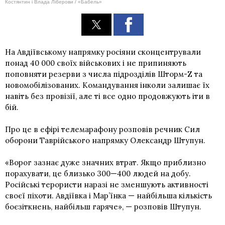
Костянтин і Влада Ліберови / «Бабель»
На Авдіївському напрямку росіяни сконцентрували
понад 40 000 своїх військових і не припиняють
поповняти резерви з числа підрозділів Шторм-Z та
новомобілізованих. Командування інколи залишає їх
навіть без провізії, але ті все одно продовжують іти в
бій.
Про це в ефірі телемарафону розповів речник Сил
оборони Таврійського напрямку Олександр Штупун.
«Ворог зазнає дуже значних втрат. Якщо приблизно
порахувати, це близько 300—400 людей на добу.
Російські терористи наразі не зменшують активності
своєї піхоти. Авдіївка і Мар’їнка — найбільша кількість
боєзіткнень, найбільш гаряче», — розповів Штупун.