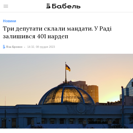
Меню
Новини
Три депутати склали мандати. У Раді
залишився 401 нардеп
Автор:
Дата:
Ліза Бровко
14:32, 08 грудня 2023