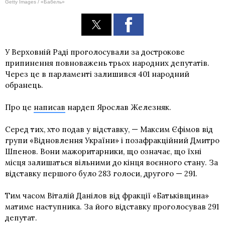
Getty Images / «Бабель»
У Верховній Раді проголосували за дострокове
припинення повноважень трьох народних депутатів.
Через це в парламенті залишився 401 народний
обранець.
Про це
написав
нардеп Ярослав Железняк.
Серед тих, хто подав у відставку, — Максим Єфімов від
групи «Відновлення України» і позафракційний Дмитро
Шпенов. Вони мажоритарники, що означає, що їхні
місця залишаться вільними до кінця воєнного стану. За
відставку першого було 283 голоси, другого — 291.
Тим часом Віталій Данілов від фракції «Батьківщина»
матиме наступника. За його відставку проголосував 291
депутат.