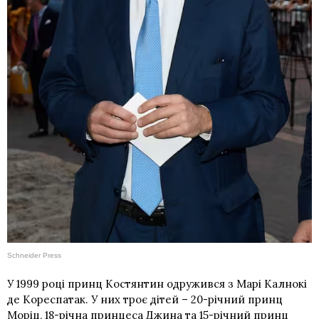
Schneider Press
У 1999 році принц Костянтин одружився з Марі Калнокі
де Кореспатак. У них троє дітей – 20-річний принц
Моріц, 18-річна принцеса Джина та 15-річний принц